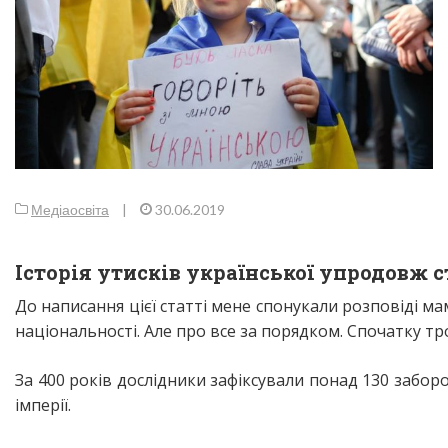
Медіаосвіта
|
30.06.2019
Історія утисків української упродовж с
До написання цієї статті мене спонукали розповіді м
національності. Але про все за порядком. Спочатку трох
За 400 років дослідники зафіксували понад 130 забор
імперії.