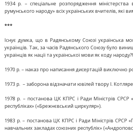
1934 р. – спеціальне розпорядження міністерства
румунського народу» всіх українських вчителів, які в
***
Існує думка, що в Радянському Союзі українська мов
українців. Так, за часів Радянського Союзу було вини
українців як нації та української мови як коду народу?!
1970 р. – наказ про написання дисертацій виключно 
1973 р. – заборона відзначати ювілей твору І. Котляре
1978 р. – постанова ЦК КПРС і Ради Міністрів СРС
республіках» («Брежнєвський циркуляр»).
1983 р. – постанова ЦК КПРС і Ради Міністрів СРСР 
навчальних закладах союзних республік» («Андроповс