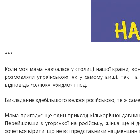
***
Коли моя мама навчалася у столиці нашої країни, во
розмовляли українською, як у самому виші, так і 
відповідь «селюк», «бидло» і под.
Викладання здебільшого велося російською, те ж саме
Мама пригадує ще один приклад кількарічної давнини
Перейшовши з угорської на російську, жінка ще й до
хочеться вірити, що не всі представники нацменшин т