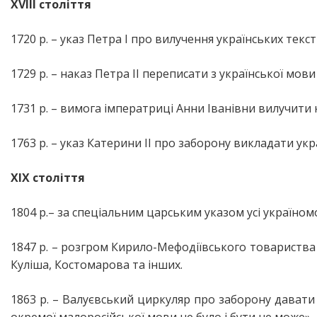
XVIII століття
1720 р. – указ Петра І про вилучення українських тек
1729 р. – наказ Петра ІІ переписати з української мов
1731 р. – вимога імператриці Анни Іванівни вилучити 
1763 р. – указ Катерини II про заборону викладати у
XIX століття
1804 р.– за спеціальним царським указом усі україном
1847 р. – розгром Кирило-Мефодіївського товариства
Куліша, Костомарова та інших.
1863 р. – Валуєвський циркуляр про заборону давати 
окремої малоросійської мови не було і бути не може».