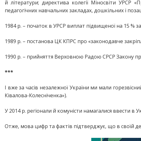
й літератури; директива колегії Міносвіти УРСР «
педагогічних навчальних закладах, дошкільних і поз
1984 р. – початок в УРСР виплат підвищеної на 15 % з
1989 р. – постанова ЦК КПРС про «законодавче закріп
1990 р. – прийняття Верховною Радою СРСР Закону про 
***
І вже за часів незалежної України ми мали горезвісни
Ківалова-Колесніченка»).
У 2014 р. регіонали й комуністи намагалися ввести в 
Отже, мова цифр та фактів підтверджує, що в своїй д