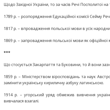
Щодо Західної України, то за часів Речі Посполитої на
1789 р. – розпорядження Едукаційної комісії Сейму Реч
1817 р. – впровадження польської мови в усіх народни
1869 р. – запровадження польської мови як офіційної 
***
Що стосується Закарпаття та Буковини, то й вони заз
1859 р. – Міністерством віросповідань та наук Австр
замінити українську кириличну азбуку латинською.
1914 р. – угорський уряд обмежив вивчення украї
вивчалася взагалі.