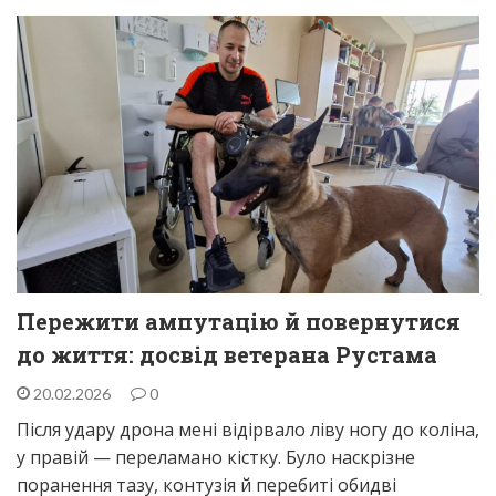
Пережити ампутацію й повернутися
до життя: досвід ветерана Рустама
20.02.2026
0
Після удару дрона мені відірвало ліву ногу до коліна,
у правій — переламано кістку. Було наскрізне
поранення тазу, контузія й перебиті обидві