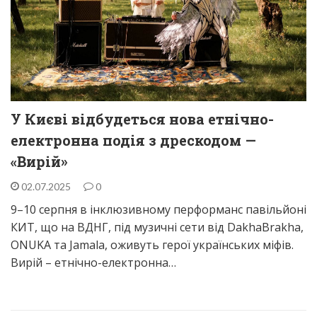
У Києві відбудеться нова етнічно-
електронна подія з дрескодом —
«Вирій»
02.07.2025
0
9–10 серпня в інклюзивному перформанс павільйоні
КИТ, що на ВДНГ, під музичні сети від DakhaBrakha,
ONUKA та Jamala, оживуть герої українських міфів.
Вирій – етнічно-електронна…