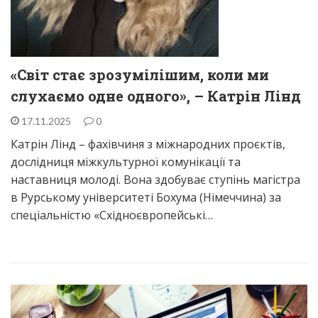
«Світ стає зрозумілішим, коли ми
слухаємо одне одного», – Катрін Лінд
17.11.2025
0
Катрін Лінд – фахівчиня з міжнародних проєктів,
дослідниця міжкультурної комунікації та
наставниця молоді. Вона здобуває ступінь магістра
в Рурському університеті Бохума (Німеччина) за
спеціальністю «Східноєвропейські…