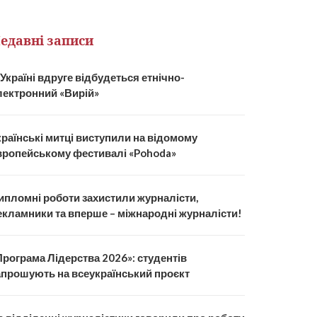
едавні записи
 Україні вдруге відбудеться етнічно-
лектронний «Вирій»
країнські митці виступили на відомому
вропейському фестивалі «Pohoda»
ипломні роботи захистили журналісти,
екламники та вперше – міжнародні журналісти!
Програма Лідерства 2026»: студентів
апрошують на всеукраїнський проєкт