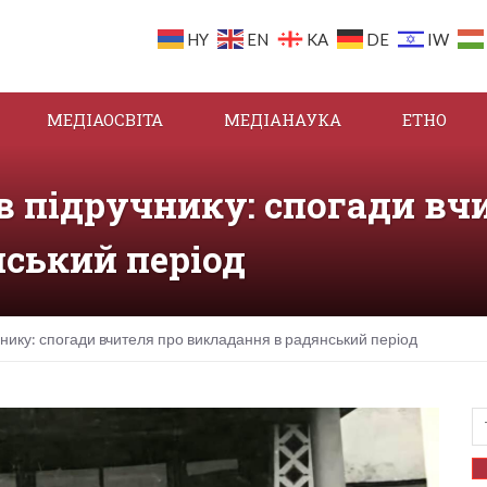
HY
EN
KA
DE
IW
МЕДІАОСВІТА
МЕДІАНАУКА
ЕТНО
 в підручнику: спогади вч
ський період
учнику: спогади вчителя про викладання в радянський період