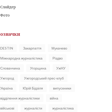
Слайдер
Фото
означки
DESTIN
Закарпаття
Мукачево
Міжнародна журналістика
Різдво
Словаччина
Угорщина
УжНУ
Ужгород
Ужгородський прес-клуб
Україна
Юрій Бідзіля
випускники
відділення журналістики
війна
військові
журналісти
журналістика