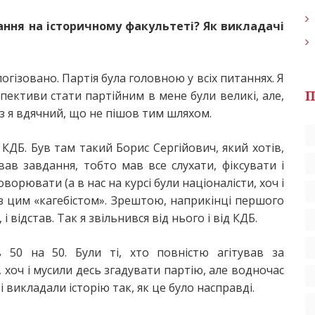
ання на історичному факультеті? Як викладачі
ологізовано. Партія була головною у всіх питаннях. Я
П
ективи стати партійним в мене були великі, але,
раз я вдячний, що не пішов тим шляхом.
КДБ. Був там такий Борис Сергійович, який хотів,
в завдання, тобто мав все слухати, фіксувати і
оворювати (а в нас на курсі були націоналісти, хоч і
з цим «кагебістом». Зрештою, наприкінці першого
і відстав. Так я звільнився від нього і від КДБ.
ь 50 на 50. Були ті, хто повністю агітував за
і, хоч і мусили десь згадувати партію, але водночас
 викладали історію так, як це було насправді.