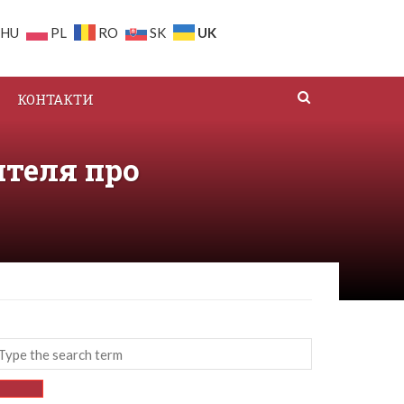
UK
HU
PL
RO
SK
КОНТАКТИ
ителя про