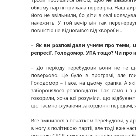
обкому партії приїхала перевірка. Наш дир
його не звільнили, бо діти в селі колядува
належить. У той вечір він так перенерву
повністю не відновився від хвороби…
–
Як ви розповідали учням про теми, щ
репресії, Голодомор, УПА тощо? Чи про 
– До періоду перебудови вони не те що
поверхово. Це було в програмі, але гл
Голодомор – і все, на цьому крапка. А як
заборонялося розповідати. Так само і з 
говорили, хоча всі розуміли, що відбуваєт
що таємно слухаючи закордонні передачі, 
Все змінилося з початком перебудови, у дру
в ногу з політикою партії, але тоді вже на
розпаду СРСР викладати історію можна бу