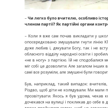
–
Чи легко було вчителю, особливо істо
членом партії? Як партійні органи конт
– Коли я вже сам почав викладати у школі,
опосередковано змушували гнути лінію КП
дуже любив і, дякувати Богу, так і не вс
обласного відділу народної освіти і зроби
«не в ногу» з партією. Їй не сподобалися м
міг собі це дозволити. Але загалом інших 
самі все розуміли, але змушені були говори
Був, наприклад, такий випадок: вчителів
Різдво, щоб діти не колядували. Ми мали п
прозвітувати. Якось я був удома, чекав ко
дочекався на вулиці і покликав до себе в д
трохи пройшлися селом, щоб не заважати 