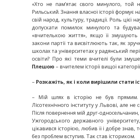
«Хто не пам’ятає свого минулого, той 
Рильський. Знання власної історії формує 
свій народ, культуру, традиції. Роль цієї
допускати помилок минулого та будува
«вчителькою життя», якщо її змушують 
закони партії та висвітлюють так, як зруч
школах та університетах у радянський пер
освіти? Про які теми вчителі були змуш
Плешою
– вчителем історії вищої категорі
–
Розкажіть, як і коли вирішили стати і
– Мій шлях в історію не був прямим.
Лісотехнічного інституту у Львові, але не 
Після повернення мій друг-односельчанин, 
Ужгородського державного університету
цікавився історією, любив її і добре знав
без проблем вступив. Так став істориком.