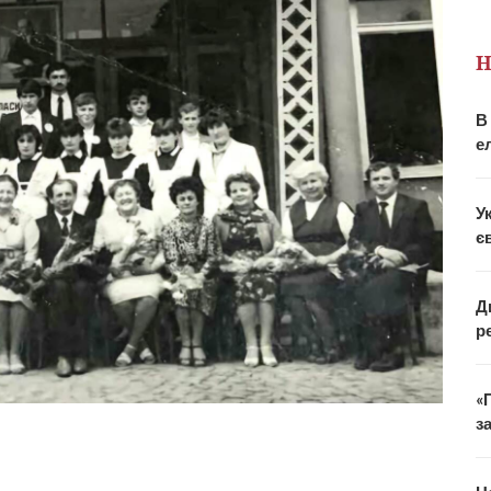
Н
В
е
У
є
Д
р
«
з