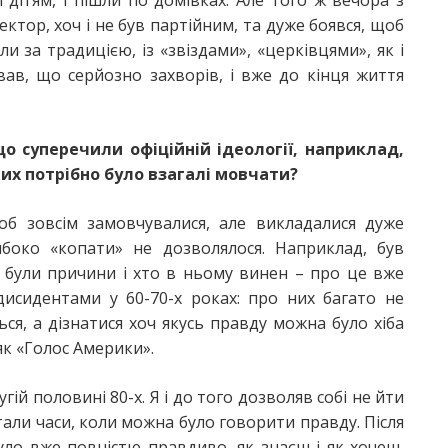
ектор, хоч і не був партійним, та дуже боявся, щоб
ли за традицією, із «звіздами», «церківцями», як і
вав, що серйозно захворів, і вже до кінця життя
о суперечили офіційній ідеології, наприклад,
них потрібно було взагалі мовчати?
б зовсім замовчувалися, але викладалися дуже
ибоко «копати» не дозволялося. Наприклад, був
і були причини і хто в ньому винен – про це вже
дисидентами у 60-70-х роках: про них багато не
ься, а дізнатися хоч якусь правду можна було хіба
як «Голос Америки».
гій половині 80-х. Я і до того дозволяв собі не йти
стали часи, коли можна було говорити правду. Після
ло вже повністю правдиво, як знаєш і як хочеш,