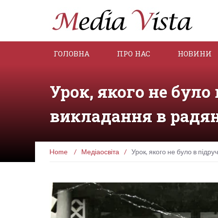
ГОЛОВНА
ПРО НАС
НОВИНИ
Урок, якого не було
викладання в радян
Home
/
Медіаосвіта
/
Урок, якого не було в підр