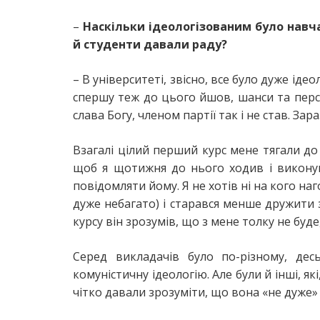
–
Наскільки ідеологізованим було навч
й студенти давали раду?
– В університеті, звісно, все було дуже іде
спершу теж до цього йшов, шанси та персп
слава Богу, членом партії так і не став. За
Взагалі цілий перший курс мене тягали до 
щоб я щотижня до нього ходив і виконува
повідомляти йому. Я не хотів ні на кого наг
дуже небагато) і старався менше дружити 
курсу він зрозумів, що з мене толку не буде, 
Серед викладачів було по-різному, дес
комуністичну ідеологію. Але були й інші, як
чітко давали зрозуміти, що вона «не дуже» і