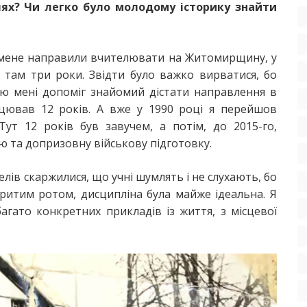
лях?
Чи легко було молодому історику знайти
р., мене направили вчителювати на Житомирщину, у
 там три роки. Звідти було важко вирватися, бо
тою мені допоміг знайомий дістати направлення в
цював 12 років. А вже у 1990 році я перейшов
ут 12 років був завучем, а потім, до 2015-го,
ю та допризовну військову підготовку.
елів скаржилися, що учні шумлять і не слухають, бо
критим ротом, дисципліна була майже ідеальна. Я
агато конкретних прикладів із життя, з місцевої