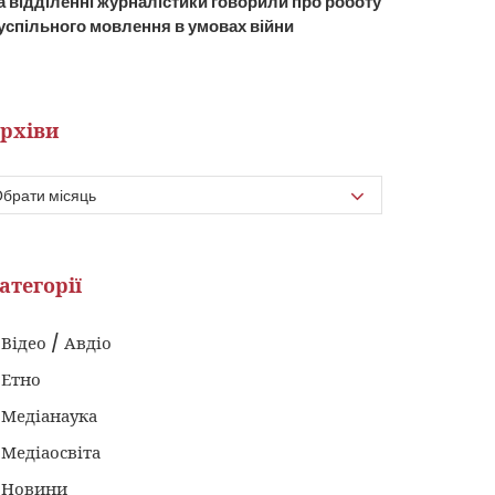
а відділенні журналістики говорили про роботу
успільного мовлення в умовах війни
рхіви
атегорії
Відео / Авдіо
Етно
Медіанаука
Медіаосвіта
Новини