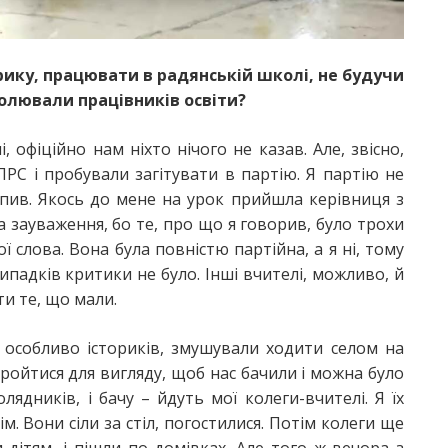
рику, працювати в радянській школі, не будучи
ролювали працівників освіти?
 офіційно нам ніхто нічого не казав. Але, звісно,
РС і пробували загітувати в партію. Я партію не
тупив. Якось до мене на урок прийшла керівниця з
ла зауваження, бо те, про що я говорив, було трохи
ої слова. Вона була повністю партійна, а я ні, тому
випадків критики не було. Інші вчителі, можливо, й
ти те, що мали.
, особливо істориків, змушували ходити селом на
ройтися для вигляду, щоб нас бачили і можна було
лядників, і бачу – йдуть мої колеги-вчителі. Я їх
ім. Вони сіли за стіл, погостилися. Потім колеги ще
дітям, і пішли по домівках. Але того ж вечора з