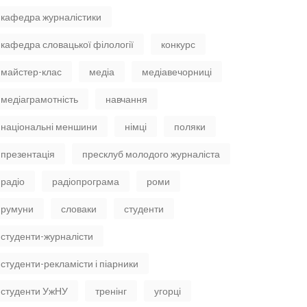
кафедра журналістики
кафедра словацької філології
конкурс
майстер-клас
медіа
медіавечорниці
медіаграмотність
навчання
національні меншини
німці
поляки
презентація
пресклуб молодого журналіста
радіо
радіопрограма
роми
румуни
словаки
студенти
студенти-журналісти
студенти-рекламісти і піарники
студенти УжНУ
тренінг
угорці