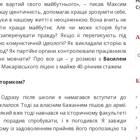
Н
не вартий свого майбутнього», – писав Максим
С
нашу ідентичність, допомагає краще зрозуміти себе,
 науки в нашому житті є неоціненною. Вона вчить не
ти краще майбутнє. Але чи може історія бути
заперечувати правду? Якщо її переписують під
А
но комуністичній ідеології? Як викладали історію в
іод? Як партійні органи контролювали працівників
ені мовчати? Про все це – у розмові з
Василем
ї Макарівського ліцею з майже 40-річним стажем.
К
сториком?
 Одразу після школи я намагався вступити до
склалося. Тоді за власним бажанням пішов до армії.
який вже тоді навчався на історичному факультеті
, порадив спробувати, і я погодився. Я завжди
, тому із задоволенням прийняв його пропозицію та