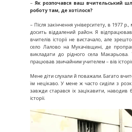
–
Як розпочався ваш вчительський ш
роботу там, де хотілося?
– Після закінчення університету, в 1977 
досить віддалений район. Я відпрацював
вчителів історії не вистачало, але зреш
село Лалово на Мукачівщині, де пропра
викладати до рідного села Макарьова. Т
працював звичайним учителем – вів історі
Мене діти слухали й поважали. Багато вчит
їм нецікаво. У мене ж часто сиділи з роз
завжди старався їх зацікавити, наводив б
історії.