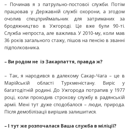
– Починав я з патрульно-постової служби. Потім
працював у Державній службі охорони, а згодом
очолив спецприймальник для затриманих за
бродяжництво в Ужгороді. Це вже були 90-ті.
Служба непроста, але важлива. У 2010-му, коли мав
36 років загального стажу, пішов на пенсію в званні
підполковника.
– Ви родом не із Закарпаття, правда ж?
– Так, я народився в далекому Сакар-Чага – це в
Марійській області Туркменістану. Виріс у
багатодітній родині. До Ужгорода потрапив у 1977
році, коли проходив строкову службу в радянській
армії. Мені тут дуже сподобалося – люди, природа.
Після демобілізації вирішив залишитися.
– І тут же розпочалася Ваша служба в міліції?