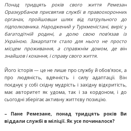
Понад тридцять років свого життя Ремезан
Оразкурбанов присвятив службі в правоохоронних
органах, пройшовши шлях від патрульного до
підполковника. Народжений у Туркменістані, виріс у
багатодітній родині, а долю свою пов’язав із
Україною. Закарпаття стало для нього не просто
місцем проживання, а справжнім домом, де він
знайшов і кохання, і справу свого життя.
Його історія — це не лише про службу й обов’язок, а
про людяність, вдячність і силу адаптації. Він
поєднує у собі східну мудрість і західну відкритість,
має авторитет як удома, так і за кордоном, і до
сьогодні зберігає активну життєву позицію.
– Пане Ремезане, понад тридцять років Ви
віддали службі в міліції. Як усе починалося?