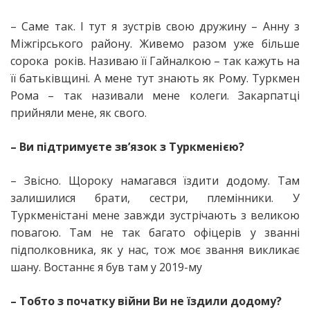
– Саме так. І тут я зустрів свою дружину – Анну з
Міжгірського району. Живемо разом уже більше
сорока років. Називаю її Гайналкою – так кажуть на
її батьківщині. А мене тут знають як Рому. Туркмен
Рома – так називали мене колеги. Закарпатці
прийняли мене, як свого.
– Ви підтримуєте зв’язок з Туркменією?
– Звісно. Щороку намагався їздити додому. Там
залишилися брати, сестри, племінники. У
Туркменістані мене завжди зустрічають з великою
повагою. Там не так багато офіцерів у званні
підполковника, як у нас, тож моє звання викликає
шану. Востаннє я був там у 2019-му
– Тобто з початку війни Ви не їздили додому?