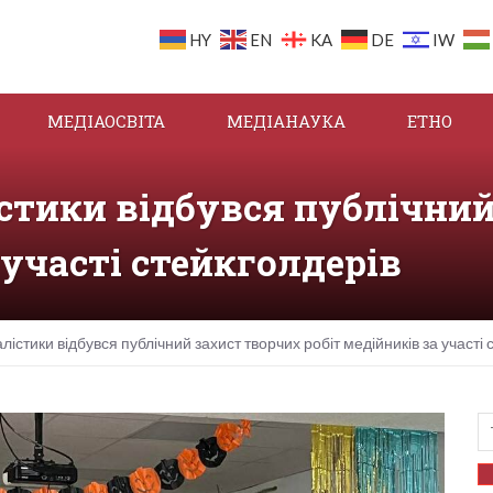
HY
EN
KA
DE
IW
МЕДІАОСВІТА
МЕДІАНАУКА
ЕТНО
стики відбувся публічний
 участі стейкголдерів
істики відбувся публічний захист творчих робіт медійників за участі 