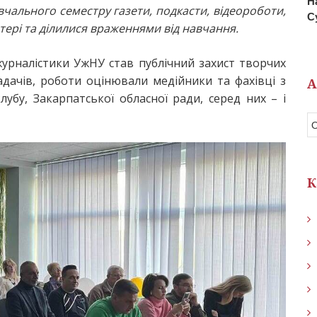
Н
вчального семестру газети, подкасти, відеороботи,
С
тері та ділилися враженнями від навчання.
урналістики УжНУ став публічний захист творчих
ладачів, роботи оцінювали медійники та фахівці з
А
убу, Закарпатської обласної ради, серед них – і
К