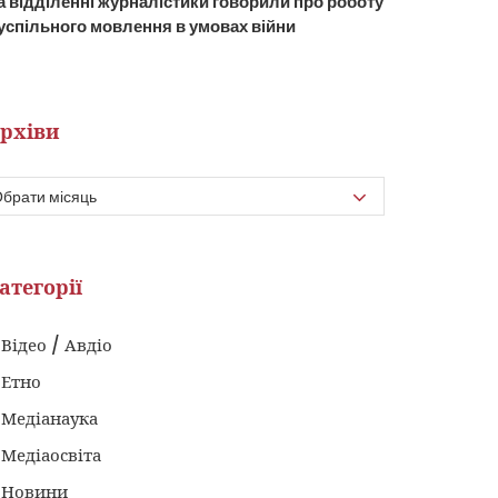
а відділенні журналістики говорили про роботу
успільного мовлення в умовах війни
рхіви
атегорії
Відео / Авдіо
Етно
Медіанаука
Медіаосвіта
Новини