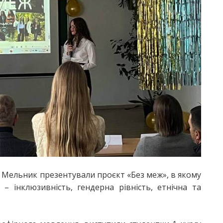
я Мельник презентували проєкт «Без меж», в якому
– інклюзивність, гендерна рівність, етнічна та