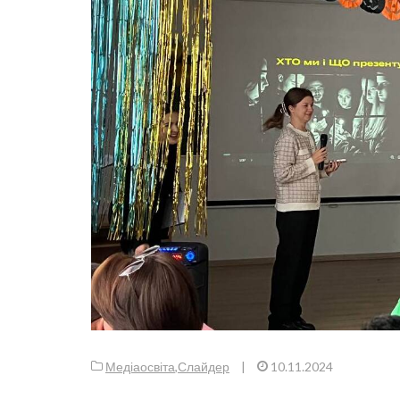
Медіаосвіта
,
Слайдер
|
10.11.2024