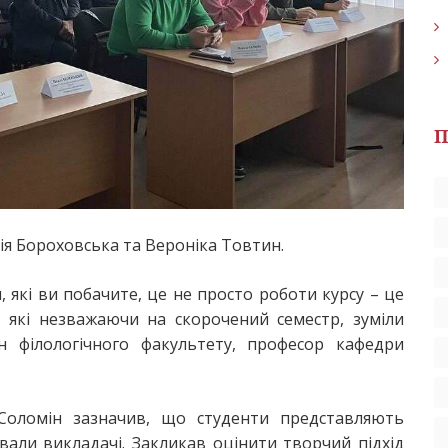
П
ія Бороховська та Вероніка Товтин.
 які ви побачите, це не просто роботи курсу – це
, які незважаючи на скорочений семестр, зуміли
ан філологічного факультету, професор кафедри
 Соломін зазначив, що студенти представляють
вали викладачі. Закликав оцінити творчий підхід