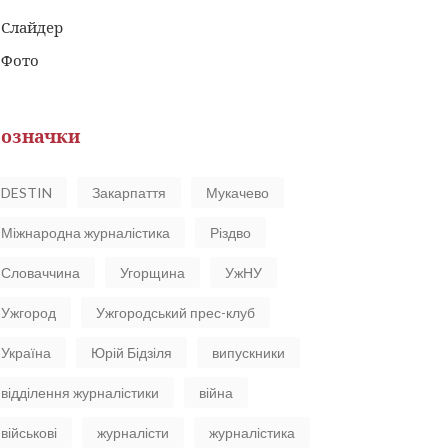
Слайдер
Фото
означки
DESTIN
Закарпаття
Мукачево
Міжнародна журналістика
Різдво
Словаччина
Угорщина
УжНУ
Ужгород
Ужгородський прес-клуб
Україна
Юрій Бідзіля
випускники
відділення журналістики
війна
військові
журналісти
журналістика