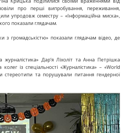
тіна Крицька поділилися своїми враженнями від
зповіли про перші випробування, переживання,
дили упродовж семестру – «Інформаційна миска»,
якого показали глядачам.
ки з громадськістю» показали глядачам відео, де
а журналістика» Дар’я Ліхоліт та Анна Петрішка
 колег із спеціальності «Журналістика» – «World
ли стереотипи та порушували питання гендерної