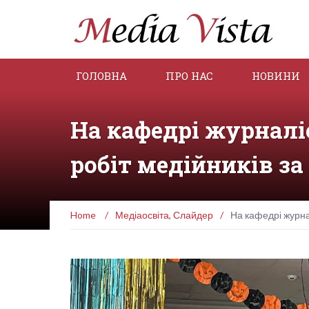
ГОЛОВНА
ПРО НАС
НОВИНИ
На кафедрі журналі
робіт медійників за
Home
/
Медіаосвіта
,
Слайдер
/
На кафедрі журнал