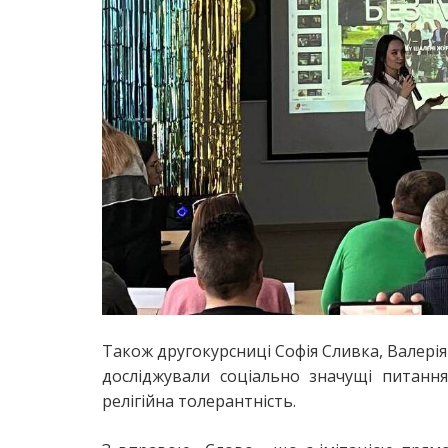
Також другокурсниці Софія Сливка, Валері
досліджували соціально значущі питання 
релігійна толерантність.