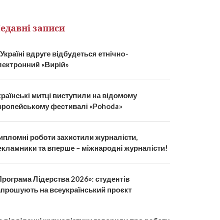
едавні записи
 Україні вдруге відбудеться етнічно-
лектронний «Вирій»
країнські митці виступили на відомому
вропейському фестивалі «Pohoda»
ипломні роботи захистили журналісти,
екламники та вперше – міжнародні журналісти!
Програма Лідерства 2026»: студентів
апрошують на всеукраїнський проєкт