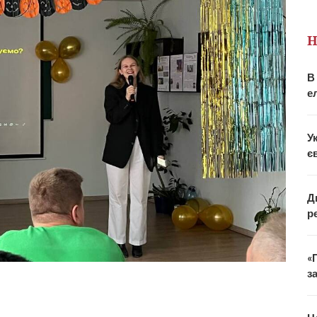
Н
В
е
У
є
Д
р
«
з