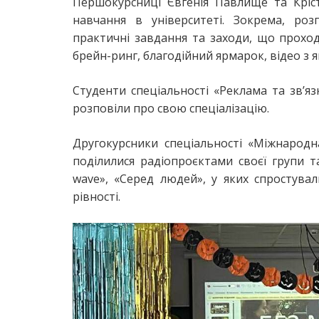
Першокурсниці Євгенія Павлище та Кріс
навчання в університеті. Зокрема, ро
практичні завдання та заходи, що прохо
брейн-ринг, благодійний ярмарок, відео з 
Студенти спеціальності «Реклама та зв’яз
розповіли про свою спеціалізацію.
Другокурсники спеціальності «Міжнародн
поділилися радіопроєктами своєї групи та
wave», «Серед людей», у яких спростува
рівності.