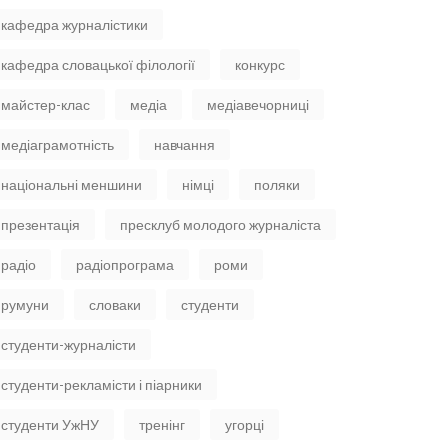
кафедра журналістики
кафедра словацької філології
конкурс
майстер-клас
медіа
медіавечорниці
медіаграмотність
навчання
національні меншини
німці
поляки
презентація
пресклуб молодого журналіста
радіо
радіопрограма
роми
румуни
словаки
студенти
студенти-журналісти
студенти-рекламісти і піарники
студенти УжНУ
тренінг
угорці