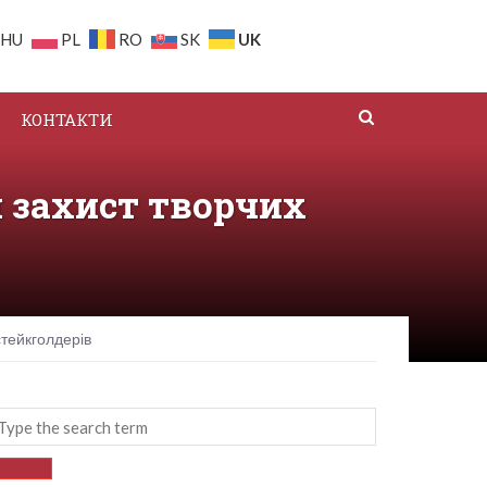
UK
HU
PL
RO
SK
КОНТАКТИ
 захист творчих
стейкголдерів