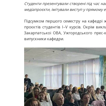
Студенти презентували створені під час на
медіапроєкти, імітували виступ у прямому е
Підсумком першого семестру на кафедрі ж
проєктів студентів І–V курсів. Окрім вик
Закарпатської ОВА, Ужгородського прес-кл
випускники кафедри.