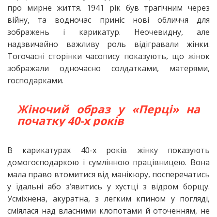
про мирне життя. 1941 рік був трагічним через
війну, та водночас приніс нові обличчя для
зображень і карикатур. Неочевидну, але
надзвичайно важливу роль відігравали жінки.
Тогочасні сторінки часопису показують, що жінок
зображали одночасно солдатками, матерями,
господарками.
Жіночий образ у «Перці» на
початку 40-х років
В карикатурах 40-х років жінку показують
домогосподаркою і сумлінною працівницею. Вона
мала право втомитися від манікюру, посперечатись
у їдальні або з’явитись у хустці з відром борщу.
Усміхнена, акуратна, з легким кпином у погляді,
сміялася над власними клопотами й оточенням, не