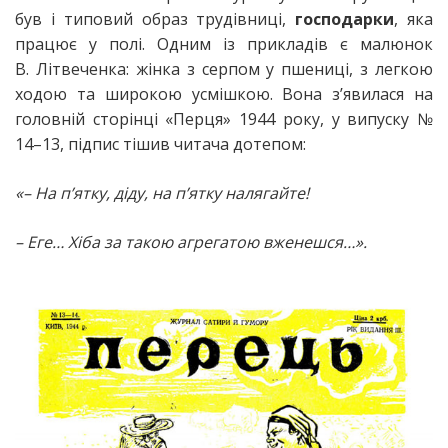
був і типовий образ трудівниці,
господарки
, яка
працює у полі. Одним із прикладів є малюнок
В. Літвеченка: жінка з серпом у пшениці, з легкою
ходою та широкою усмішкою. Вона з’явилася на
головній сторінці «Перця» 1944 року, у випуску №
14–13, підпис тішив читача дотепом:
«– На п’ятку, діду, на п’ятку налягайте!
– Еге… Хіба за такою агрегатою вженешся…».