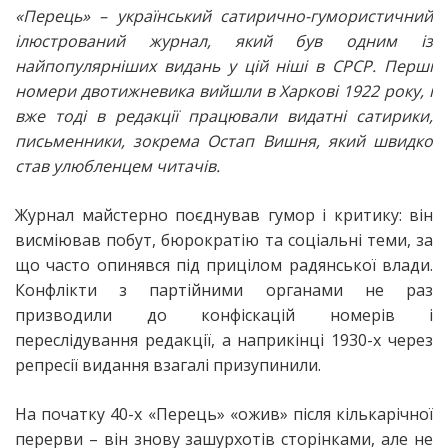
«Перець» – український сатирично-гумористичний
ілюстрований журнал, який був одним із
найпопулярніших видань у цій ніші в СРСР. Перші
номери двотижневика вийшли в Харкові 1922 року, і
вже тоді в редакції працювали видатні сатирики,
письменники, зокрема Остап Вишня, який швидко
став улюбленцем читачів.
Журнал майстерно поєднував гумор і критику: він
висміював побут, бюрократію та соціальні теми, за
що часто опинявся під прицілом радянської влади.
Конфлікти з партійними органами не раз
призводили до конфіскацій номерів і
переслідування редакції, а наприкінці 1930-х через
репресії видання взагалі призупинили.
На початку 40-х «Перець» «ожив» після кількарічної
перерви – він знову зашурхотів сторінками, але не