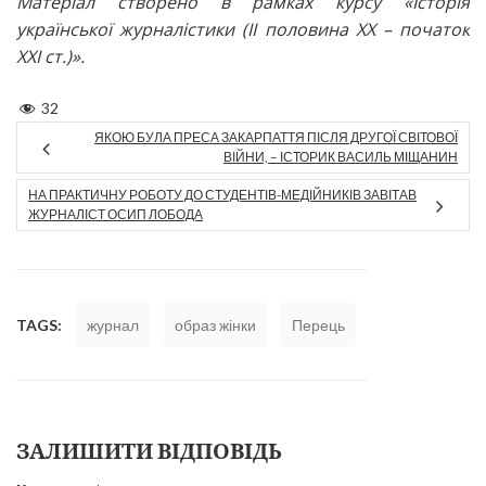
Матеріал створено в рамках курсу «Історія
української журналістики (ІІ половина ХХ – початок
ХХІ ст.)».
32
ЯКОЮ БУЛА ПРЕСА ЗАКАРПАТТЯ ПІСЛЯ ДРУГОЇ СВІТОВОЇ
ВІЙНИ, – ІСТОРИК ВАСИЛЬ МІЩАНИН
НА ПРАКТИЧНУ РОБОТУ ДО СТУДЕНТІВ-МЕДІЙНИКІВ ЗАВІТАВ
ЖУРНАЛІСТ ОСИП ЛОБОДА
TAGS:
журнал
образ жінки
Перець
ЗАЛИШИТИ ВІДПОВІДЬ