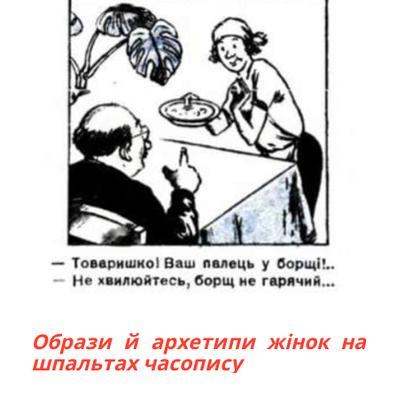
Образи й архетипи жінок на
шпальтах часопису