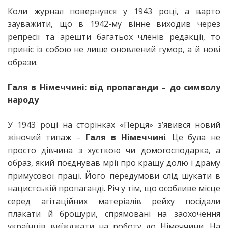
Коли журнал повернувся у 1943 році, а варто
зауважити, що в 1942-му вінне виходив через
репресії та арешти багатьох членів редакції, то
приніс із собою не лише оновлений гумор, а й нові
образи.
Галя в Німеччині: від пропаганди – до символу
народу
У 1943 році на сторінках «Перця» з’явився новий
жіночий типаж –
Галя в Німеччин
і. Це була не
просто дівчина з хусткою чи домогосподарка, а
образ, який поєднував мрії про кращу долю і драму
примусової праці. Його передумови слід шукати в
нацистській пропаганді. Річ у тім, що особливе місце
серед агітаційних матеріалів рейху посідали
плакати й брошури, спрямовані на заохочення
українців виїжджати на роботу до Німеччини. На