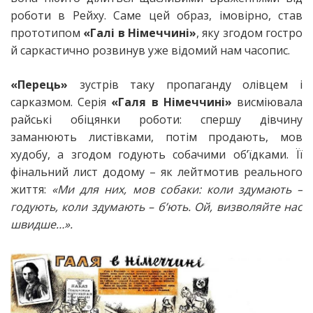
роботи в Рейху. Саме цей образ, імовірно, став
прототипом
«Галі в Німеччині»
, яку згодом гостро
й саркастично розвинув уже відомий нам часопис.
«Перець»
зустрів таку пропаганду олівцем і
сарказмом. Серія
«Галя в Німеччині»
висміювала
райські обіцянки роботи: спершу дівчину
заманюють листівками, потім продають, мов
худобу, а згодом годують собачими об’їдками. Її
фінальний лист додому – як лейтмотив реального
життя:
«Ми для них, мов собаки: коли здумають –
годують, коли здумають – б’ють. Ой, визволяйте нас
швидше…».