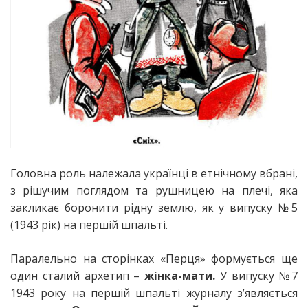
Головна роль належала українці в етнічному вбрані,
з рішучим поглядом та рушницею на плечі, яка
закликає боронити рідну землю, як у випуску №5
(1943 рік) на першій шпальті.
Паралельно на сторінках «Перця» формується ще
один сталий архетип –
жінка-мати.
У випуску №7
1943 року на першій шпальті журналу з’являється