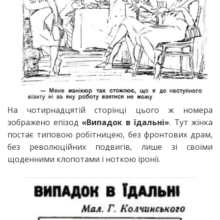
На чотирнадцятій сторінці цього ж номера
зображено епізод
«Випадок в їдальні»
. Тут жінка
постає типовою робітницею, без фронтових драм,
без революційних подвигів, лише зі своїми
щоденними клопотами і ноткою іронії.