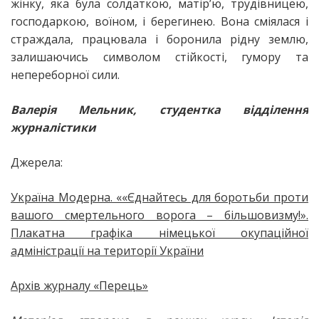
жінку, яка була солдаткою, матір’ю, трудівницею,
господаркою, воїном, і берегинею. Вона сміялася і
страждала, працювала і боронила рідну землю,
залишаючись символом стійкості, гумору та
непереборної сили.
Валерія Мельник, студентка відділення
журналістики
Джерела:
Україна Модерна. ««Єднайтесь для боротьби проти
вашого смертельного ворога – більшовизму!».
Плакатна графіка німецької окупаційної
адміністрації на території України
Архів журналу «Перець»