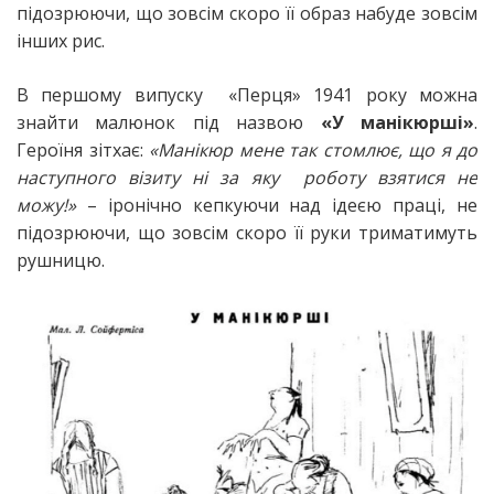
підозрюючи, що зовсім скоро її образ набуде зовсім
інших рис.
В першому випуску «Перця» 1941 року можна
знайти малюнок під назвою
«У манікюрші»
.
Героїня зітхає:
«Манікюр мене так стомлює, що я до
наступного візиту ні за яку роботу взятися не
можу!»
– іронічно кепкуючи над ідеєю праці, не
підозрюючи, що зовсім скоро її руки триматимуть
рушницю.