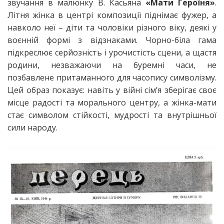
звучання в малюнку В. Касьяна
«Мати Героїня»
.
Літня жінка в центрі композиції піднімає фужер, а
навколо неї – діти та чоловіки різного віку, деякі у
воєнній формі з відзнаками. Чорно-біла гама
підкреслює серйозність і урочистість сцени, а щастя
родини, незважаючи на буремні часи, не
позбавлене притаманного для часопису символізму.
Цей образ показує: навіть у війні сім’я зберігає своє
місце радості та морального центру, а жінка-мати
стає символом стійкості, мудрості та внутрішньої
сили народу.