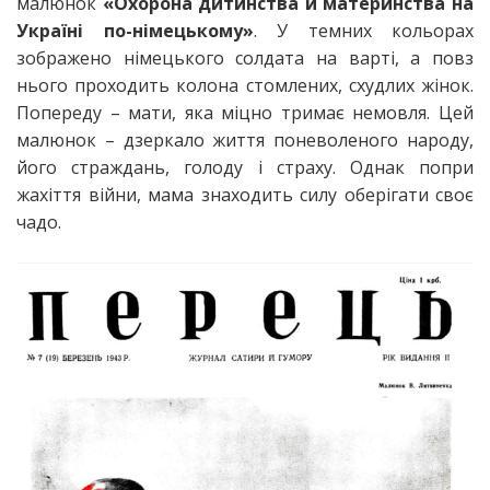
малюнок
«Охорона дитинства й материнства на
Україні по-німецькому»
. У темних кольорах
зображено німецького солдата на варті, а повз
нього проходить колона стомлених, схудлих жінок.
Попереду – мати, яка міцно тримає немовля. Цей
малюнок – дзеркало життя поневоленого народу,
його страждань, голоду і страху. Однак попри
жахіття війни, мама знаходить силу оберігати своє
чадо.