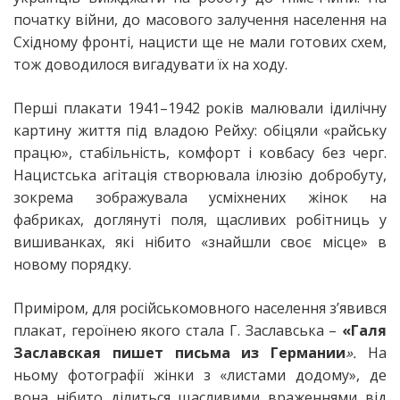
початку війни, до масового залучення населення на
Східному фронті, нацисти ще не мали готових схем,
тож доводилося вигадувати їх на ходу.
Перші плакати 1941–1942 років малювали ідилічну
картину життя під владою Рейху: обіцяли «райську
працю», стабільність, комфорт і ковбасу без черг.
Нацистська агітація створювала ілюзію добробуту,
зокрема зображувала усміхнених жінок на
фабриках, доглянуті поля, щасливих робітниць у
вишиванках, які нібито «знайшли своє місце» в
новому порядку.
Приміром, для російськомовного населення з’явився
плакат, героїнею якого стала Г. Заславська –
«Галя
Заславская пишет письма из Германии
».
На
ньому фотографії жінки з «листами додому», де
вона нібито ділиться щасливими враженнями від