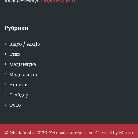
Шеф-редактор —
Юрій БІДЗІЛЯ
Рубрики
Відео / Авдіо
Етно
Медіанаука
Медіаосвіта
Новини
Слайдер
Фото
© Media Vista, 2020. Усі права застережено. Created by
Macho