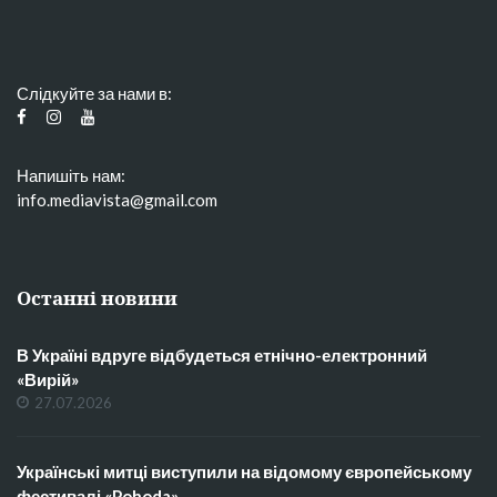
Слідкуйте за нами в:
Напишіть нам:
info.mediavista@gmail.com
Останні новини
В Україні вдруге відбудеться етнічно-електронний
«Вирій»
27.07.2026
Українські митці виступили на відомому європейському
фестивалі «Pohoda»