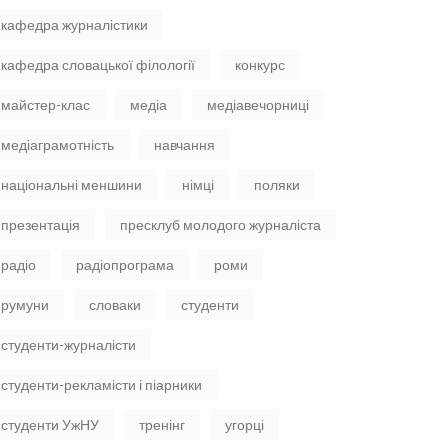
кафедра журналістики
кафедра словацької філології
конкурс
майстер-клас
медіа
медіавечорниці
медіаграмотність
навчання
національні меншини
німці
поляки
презентація
пресклуб молодого журналіста
радіо
радіопрограма
роми
румуни
словаки
студенти
студенти-журналісти
студенти-рекламісти і піарники
студенти УжНУ
тренінг
угорці