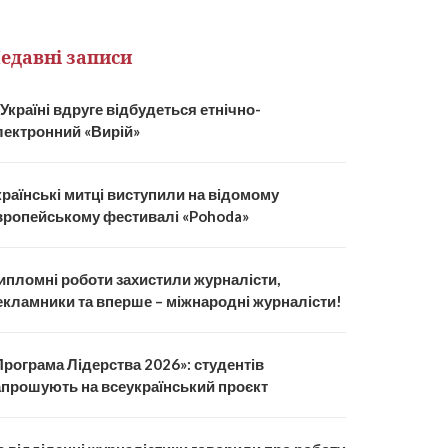
едавні записи
 Україні вдруге відбудеться етнічно-
лектронний «Вирій»
країнські митці виступили на відомому
вропейському фестивалі «Pohoda»
ипломні роботи захистили журналісти,
екламники та вперше – міжнародні журналісти!
Програма Лідерства 2026»: студентів
апрошують на всеукраїнський проєкт