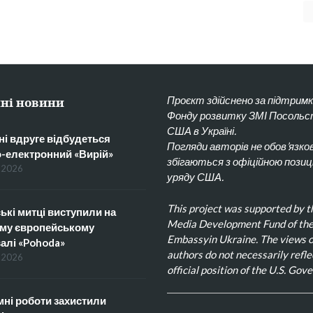
Проєкт здійснено за підтрим
ні новини
Фонду розвитку ЗМІ Посоль
США в Україні.
ні вдруге відбудеться
Погляди авторів не обов’язко
о-електронний «Вирій»
збігаються з офіційною позиц
.2026
уряду США.
This project was supported by t
ькі митці виступили на
Media Development Fund of the
му європейському
Embassyin Ukraine. The views o
алі «Pohoda»
authors do not necessarily refle
.2026
official position of the U.S. Gov
ні роботи захистили