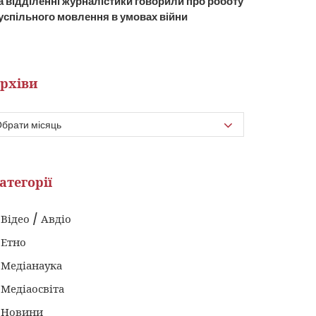
а відділенні журналістики говорили про роботу
успільного мовлення в умовах війни
рхіви
атегорії
Відео / Авдіо
Етно
Медіанаука
Медіаосвіта
Новини