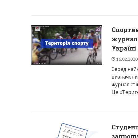
Спортив
журналі
Україні
16.02.202
Серед най
визначених
журналісті
Це «Терито
Студент
запрош