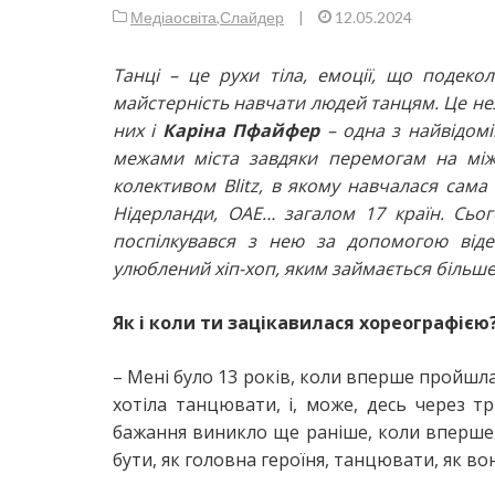
Медіаосвіта
,
Слайдер
|
12.05.2024
Танці – це рухи тіла, емоції, що подеко
майстерність навчати людей танцям. Це нел
них і
Каріна Пфайфер
– одна з найвідомі
межами міста завдяки перемогам на міжн
колективом Blitz, в якому навчалася сама 
Нідерланди, ОАЕ… загалом 17 країн. Сьог
поспілкувався з нею за допомогою віде
улюблений хіп-хоп, яким займається більше 
Як і коли ти зацікавилася хореографією
– Мені було 13 років, коли вперше пройшла
хотіла танцювати, і, може, десь через т
бажання виникло ще раніше, коли вперше 
бути, як головна героїня, танцювати, як вон