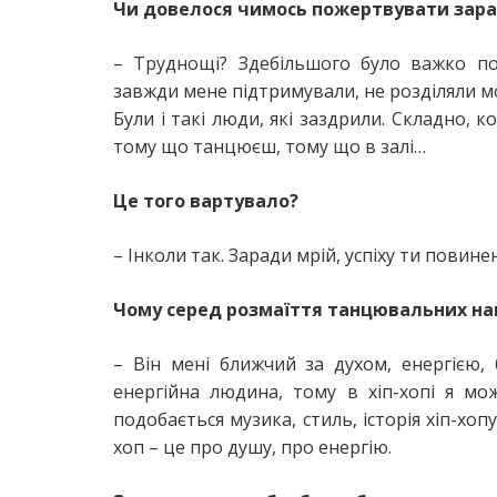
Чи довелося чимось пожертвувати зара
– Труднощі? Здебільшого було важко по
завжди мене підтримували, не розділяли м
Були і такі люди, які заздрили. Складно, 
тому що танцюєш, тому що в залі…
Це того вартувало?
– Інколи так. Заради мрій, успіху ти повин
Чому серед розмаїття танцювальних нап
– Він мені ближчий за духом, енергією,
енергійна людина, тому в хіп-хопі я мо
подобається музика, стиль, історія хіп-хопу
хоп – це про душу, про енергію.