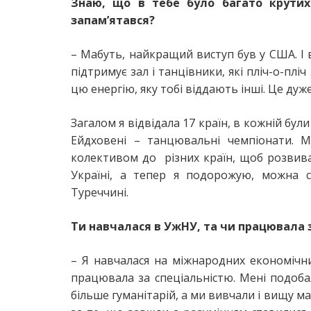
Знаю, що в тебе було багато крутих 
запам’ятався?
– Мабуть, найкращий виступ був у США. І ві
підтримує зал і танцівники, які пліч-о-плі
цю енергію, яку тобі віддають інші. Це дуже
Загалом я відвідала 17 країн, в кожній бул
Ейдховені – танцювальні чемпіонати. 
колективом до різних країн, щоб розвиват
Україні, а тепер я подорожую, можна с
Туреччині.
Ти навчалася в УжНУ, та чи працювала 
– Я навчалася на міжнародних економічни
працювала за спеціальністю. Мені подобал
більше гуманітарій, а ми вивчали і вищу м