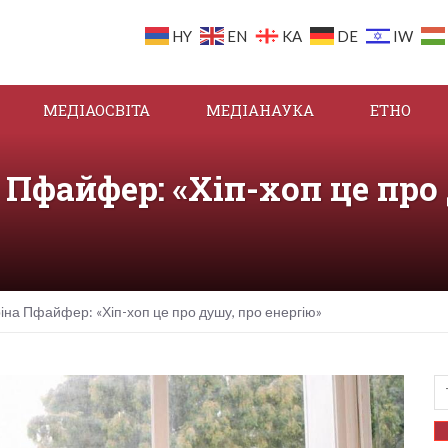
HY
EN
KA
DE
IW
МЕДІАОСВІТА
МЕДІАНАУКА
ЕТНО
Пфайфер: «Хіп-хоп це про
на Пфайфер: «Хіп-хоп це про душу, про енергію»