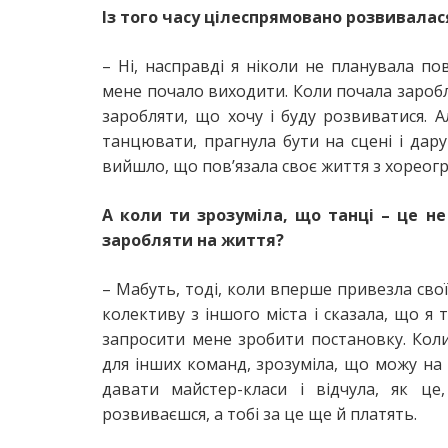
Із того часу цілеспрямовано розвивалася
– Ні, насправді я ніколи не планувала пов
мене почало виходити. Коли почала зароб
заробляти, що хочу і буду розвиватися. А
танцювати, прагнула бути на сцені і дар
вийшло, що пов’язала своє життя з хореогр
А коли ти зрозуміла, що танці – це н
заробляти на життя?
– Мабуть, тоді, коли вперше привезла свої
колективу з іншого міста і сказала, що я 
запросити мене зробити постановку. Коли
для інших команд, зрозуміла, що можу на
давати майстер-класи і відчула, як ц
розвиваєшся, а тобі за це ще й платять.