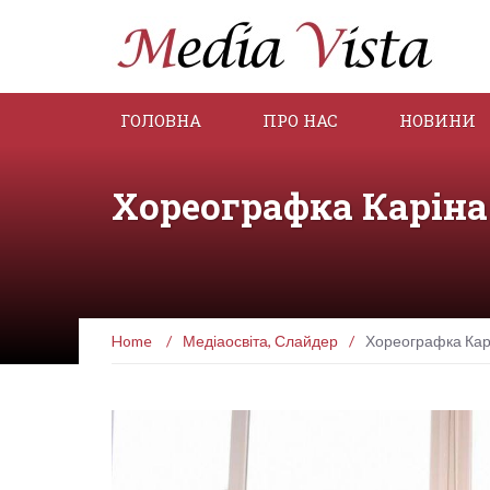
ГОЛОВНА
ПРО НАС
НОВИНИ
Хореографка Каріна 
Home
/
Медіаосвіта
,
Слайдер
/
Хореографка Карі