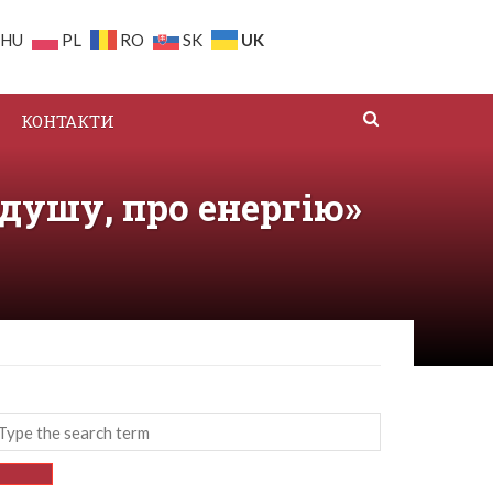
UK
HU
PL
RO
SK
КОНТАКТИ
 душу, про енергію»