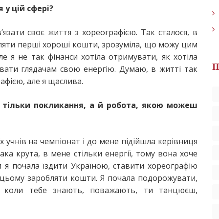
 у цій сфері?
’язати своє життя з хореографією. Так сталося, в
ляти перші хороші кошти, зрозуміла, що можу цим
ле я не так фінанси хотіла отримувати, як хотіла
П
увати глядачам свою енергію. Думаю, в житті так
афією, але я щаслива.
е тільки покликання, а й робота, якою можеш
х учнів на чемпіонат і до мене підійшла керівниця
така крута, в мене стільки енергії, тому вона хоче
 я почала їздити Україною, ставити хореографію
 цьому заробляти кошти. Я почала подорожувати,
е, коли тебе знають, поважають, ти танцюєш,