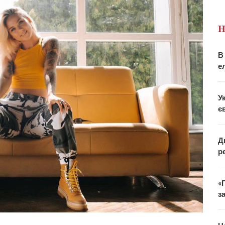
Н
В
е
У
є
Д
р
«
з