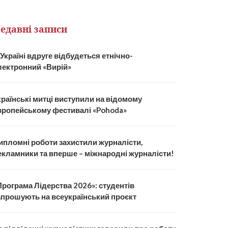
едавні записи
 Україні вдруге відбудеться етнічно-
лектронний «Вирій»
країнські митці виступили на відомому
вропейському фестивалі «Pohoda»
ипломні роботи захистили журналісти,
екламники та вперше – міжнародні журналісти!
Програма Лідерства 2026»: студентів
апрошують на всеукраїнський проєкт