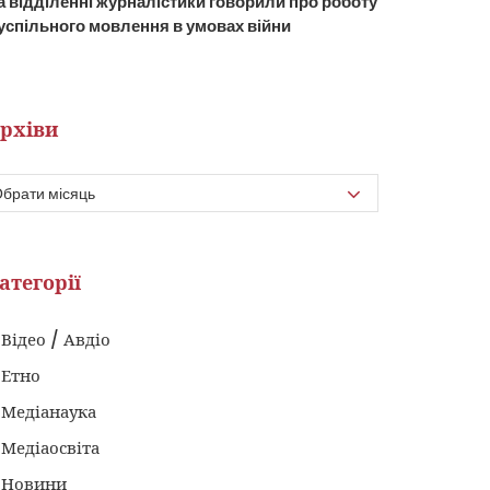
а відділенні журналістики говорили про роботу
успільного мовлення в умовах війни
рхіви
атегорії
Відео / Авдіо
Етно
Медіанаука
Медіаосвіта
Новини