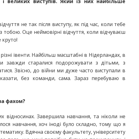
і великих виступів. Який із них найбільше
дчуття не так після виступу, як під час, коли тебе
ч з тобою. Оце неймовірні відчуття, коли відчуваєш
 круто!
и різні івенти. Найбільш масштабні в Нідерландах, в
Ми завжди старалися подорожувати з дітьми, з
ися. Звісно, до війни ми дуже часто виступали в
казати, без команди, сама. Зараз перебуваю в
за фахом?
х відносинах. Завершила навчання, та ніколи не
ося навчання, хоч іноді було складно, тому що я
атематику. Вдячна своєму факультету, університету