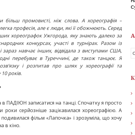
Н
С
ли більш промовисті, ніж слова. А хореографія –
егка професія, але є люди, які її обожнюють. Серед
А
ших хореографок Ужгорода, яку знають далеко за
ародних конкурсах, участі в турнірах. Разом із
і зараз навчає інших, відвідала з виступами США,
одні перебуває в Туреччині, де також танцює. Я
озв’язку і розпитав про шлях у хореографії та
10 років.
К
?
 в ПАДІЮН записатися на танці. Спочатку я просто
ри роки серйозніше зацікавилася хореографією. А
подивилася фільм «Лапочка» і зрозуміла, що хочу
а в кіно.