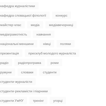
кафедра журналістики
кафедра словацької філології
конкурс
майстер-клас
медіа
медіавечорниці
медіаграмотність
навчання
національні меншини
німці
поляки
презентація
пресклуб молодого журналіста
радіо
радіопрограма
роми
румуни
словаки
студенти
студенти-журналісти
студенти-рекламісти і піарники
студенти УжНУ
тренінг
угорці