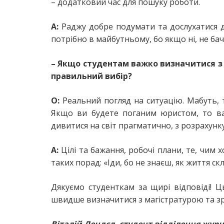
– додатковий час для пошуку роботи.
А:
Раджу добре подумати та дослухатися до
потрібно в майбутньому, бо якщо ні, не бач
– Якщо студентам важко визначитися з
правильний вибір?
О:
Реальний погляд на ситуацію. Мабуть, 
Якщо ви будете поганим юристом, то ва
дивитися на світ прагматично, з розрахунку
А:
Цілі та бажання, робочі плани, те, чим 
таких порад: «Іди, бо не знаєш, як життя ск
Дякуємо студенткам за щирі відповіді! 
швидше визначитися з магістратурою та з
Віталій Лендєл, студент відділення жур