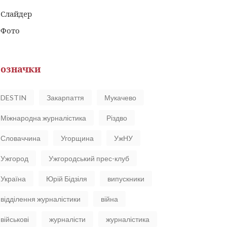
Слайдер
Фото
означки
DESTIN
Закарпаття
Мукачево
Міжнародна журналістика
Різдво
Словаччина
Угорщина
УжНУ
Ужгород
Ужгородський прес-клуб
Україна
Юрій Бідзіля
випускники
відділення журналістики
війна
військові
журналісти
журналістика