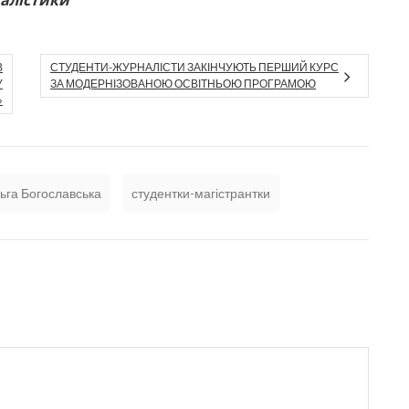
В
СТУДЕНТИ-ЖУРНАЛІСТИ ЗАКІНЧУЮТЬ ПЕРШИЙ КУРС
У
ЗА МОДЕРНІЗОВАНОЮ ОСВІТНЬОЮ ПРОГРАМОЮ
»
ьга Богославська
студентки-магістрантки