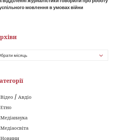
а відділенні журналістики говорили про роботу
успільного мовлення в умовах війни
рхіви
атегорії
Відео / Авдіо
Етно
Медіанаука
Медіаосвіта
Новини