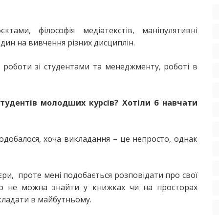
тами, філософія медіатекстів, маніпулятивні
один на вивчення різних дисциплін.
ї роботи зі студентами та менеджменту, роботі в
студентів молодших курсів? Хотіли б навчати
одобалося, хоча викладання – це непросто, однак
єри, проте мені подобається розповідати про свої
ого не можна знайти у книжках чи на просторах
икладати в майбутньому.