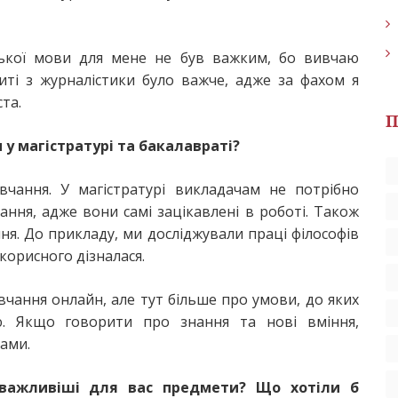
ської мови для мене не був важким, бо вивчаю
питі з журналістики було важче, адже за фахом я
та.
П
 у магістратурі та бакалавраті?
вчання. У магістратурі викладачам не потрібно
ння, адже вони самі зацікавлені в роботі. Також
ння. До прикладу, ми досліджували праці філософів
 корисного дізналася.
вчання онлайн, але тут більше про умови, до яких
ю. Якщо говорити про знання та нові вміння,
ами.
йважливіші для вас предмети? Що хотіли б