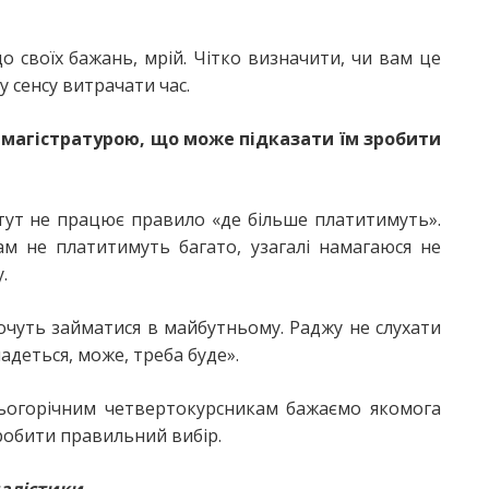
 своїх бажань, мрій. Чітко визначити, чи вам це
у сенсу витрачати час.
 магістратурою, що може підказати їм зробити
тут не працює правило «де більше платитимуть».
м не платитимуть багато, узагалі намагаюся не
.
хочуть займатися в майбутньому. Раджу не слухати
ладеться, може, треба буде».
Цьогорічним четвертокурсникам бажаємо якомога
робити правильний вибір.
налістики