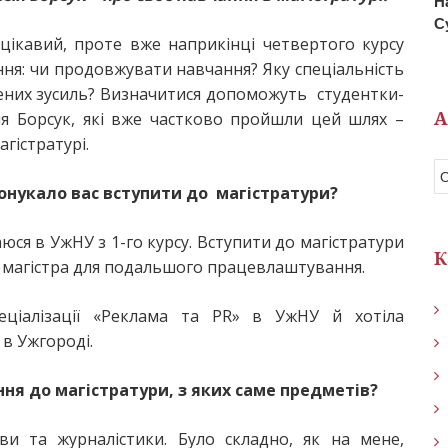
Н
С
цікавий, проте вже наприкінці четвертого курсу
ня: чи продовжувати навчання? Яку спеціальність
ених зусиль? Визначитися допоможуть студентки-
А
ія Борсук, які вже частково пройшли цей шлях –
гістратурі.
спонукало вас вступити до магістратури?
юся в УжНУ з 1-го курсу. Вступити до магістратури
К
у магістра для подальшого працевлаштування.
ціалізації «Реклама та PR» в УжНУ й хотіла
в Ужгороді.
ня до магістратури, з яких саме предметів?
ви та журналістики. Було складно, як на мене,