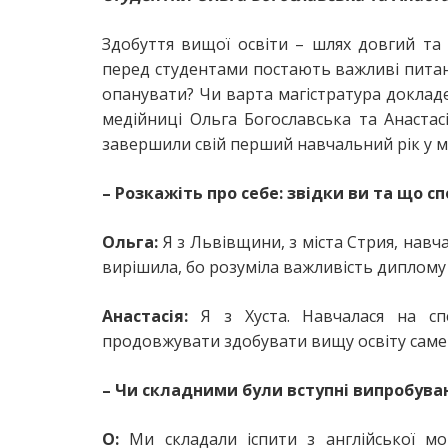
Здобуття вищої освіти – шлях довгий та 
перед студентами постають важливі питан
опанувати? Чи варта магістратура доклад
медійниці Ольга Богославська та Анастас
завершили свій перший навчальний рік у ма
– Розкажіть про себе: звідки ви та що 
Ольга:
Я з Львівщини, з міста Стрия, навча
вирішила, бо розуміла важливість диплом
Анастасія:
Я з Хуста. Навчалася на спе
продовжувати здобувати вищу освіту саме 
– Чи складними були вступні випробуван
О:
Ми складали іспити з англійської мо