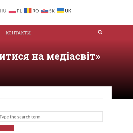
UK
HU
PL
RO
SK
КОНТАКТИ
тися на медіасвіт»