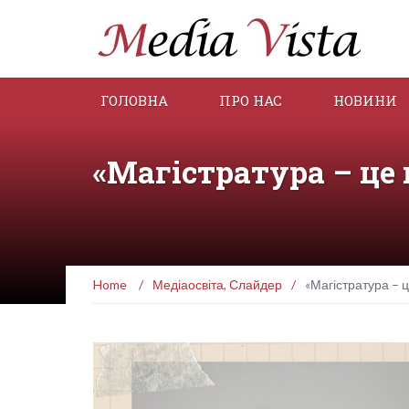
ГОЛОВНА
ПРО НАС
НОВИНИ
«Магістратура – це
Home
/
Медіаосвіта
,
Слайдер
/
«Магістратура – 