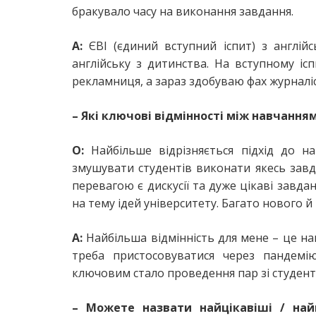
бракувало часу на виконання завдання.
А:
ЄВІ (єдиний вступний іспит) з англій
англійську з дитинства. На вступному іс
рекламниця, а зараз здобуваю фах журналіс
– Які ключові відмінності між навчанням
О:
Найбільше відрізняється підхід до на
змушувати студентів виконати якесь завда
перевагою є дискусії та дуже цікаві завда
на тему ідей університету. Багато нового й
А:
Найбільша відмінність для мене – це на
треба пристосовуватися через пандемі
ключовим стало проведення пар зі студент
– Можете назвати найцікавіші / на