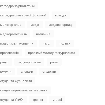
кафедра журналістики
кафедра словацької філології
конкурс
майстер-клас
медіа
медіавечорниці
медіаграмотність
навчання
національні меншини
німці
поляки
презентація
пресклуб молодого журналіста
радіо
радіопрограма
роми
румуни
словаки
студенти
студенти-журналісти
студенти-рекламісти і піарники
студенти УжНУ
тренінг
угорці