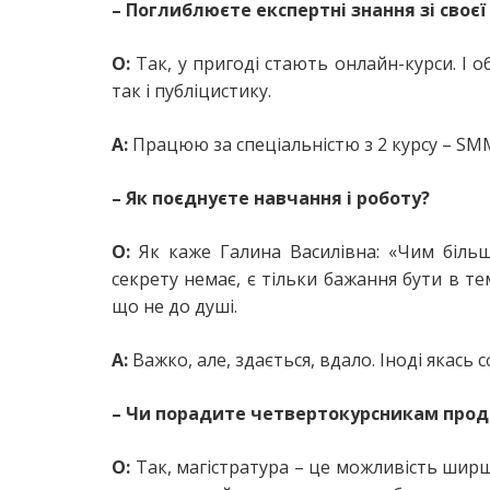
– Поглиблюєте експертні знання зі своєї
О:
Так, у пригоді стають онлайн-курси. І о
так і публіцистику.
А:
Працюю за спеціальністю з 2 курсу – S
– Як поєднуєте навчання і роботу?
О:
Як каже Галина Василівна: «Чим більш
секрету немає, є тільки бажання бути в тем
що не до душі.
А:
Важко, але, здається, вдало. Іноді якась
– Чи порадите четвертокурсникам прод
О:
Так, магістратура – це можливість ширш