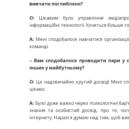
вивчати поглиблено?
О:
Цікавим було управління медіапроєк
інформаційні технології. Хочеться більше г
А:
Мені сподобалося навчатися організаці
команді.
– Вам сподобалося проводити пари у 
інших у майбутньому?
О:
Це надзвичайно крутий досвід! Мені сп
цікаво.
А:
Було дуже важко через психологічні бар’
знання та особистий досвід, про те, ч
інтернету. Наразі я думаю над тим, щоб в