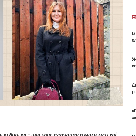
Н
В
е
У
є
Д
р
«
з
ія Борсук – про своє навчання в магістратурі.