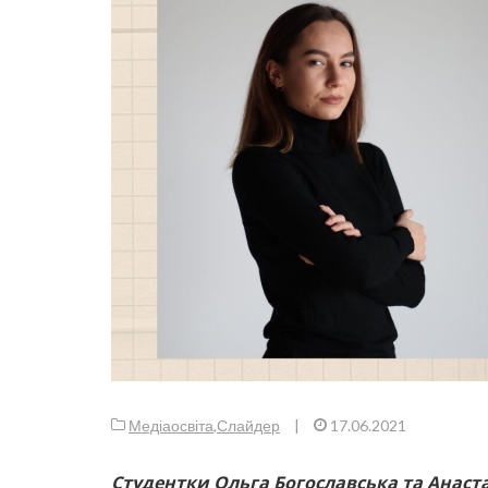
Медіаосвіта
,
Слайдер
|
17.06.2021
Студентки Ольга Богославська та Анастас