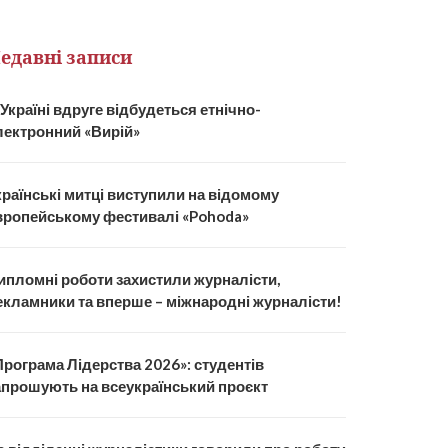
едавні записи
 Україні вдруге відбудеться етнічно-
лектронний «Вирій»
країнські митці виступили на відомому
вропейському фестивалі «Pohoda»
ипломні роботи захистили журналісти,
екламники та вперше – міжнародні журналісти!
Програма Лідерства 2026»: студентів
апрошують на всеукраїнський проєкт