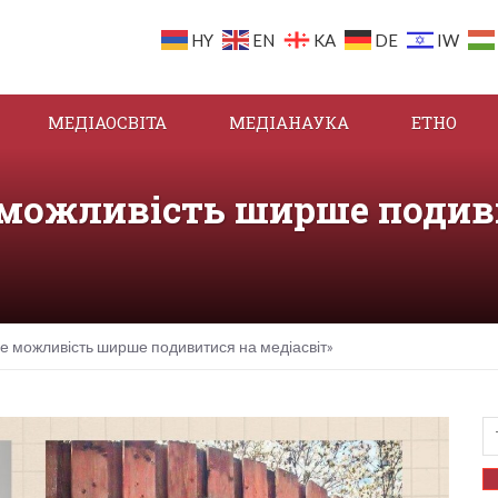
HY
EN
KA
DE
IW
МЕДІАОСВІТА
МЕДІАНАУКА
ЕТНО
 можливість ширше подиви
це можливість ширше подивитися на медіасвіт»