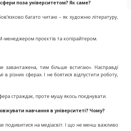
 сфери поза університетом? Як саме?
бов’язково багато читаю – як художню літературу,
MM-менеджером проєктів та копірайтером.
е завантажена, тим більше встигаю». Насправді
і в різних сферах. І не боятися відпустити роботу,
 сфера страждає, проте мушу якось поєднувати.
овжувати навчання в університеті? Чому?
е подивитися на медіасвіт. І що не менш важливо