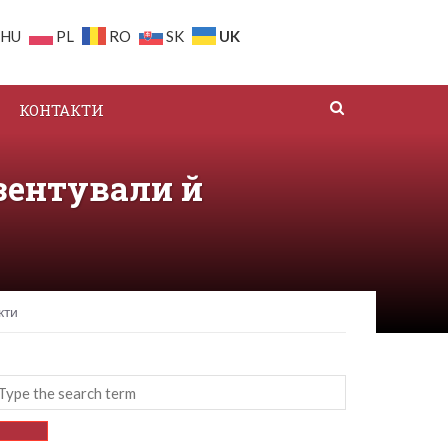
UK
HU
PL
RO
SK
КОНТАКТИ
зентували й
кти