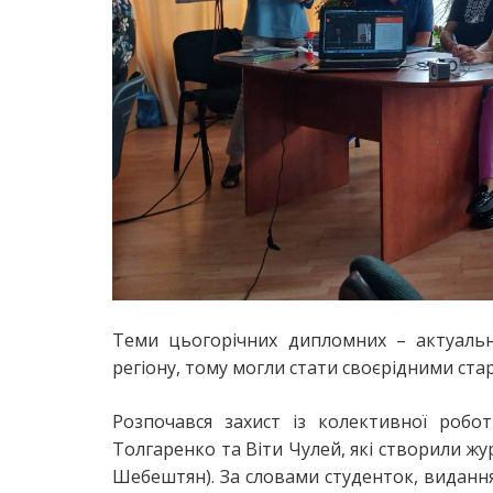
Теми цьогорічних дипломних – актуальні
регіону, тому могли стати своєрідними ста
Розпочався захист із колективної робо
Толгаренко та Віти Чулей, які створили жур
Шебештян). За словами студенток, виданн