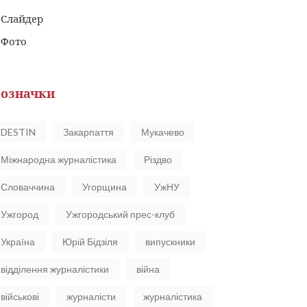
Слайдер
Фото
означки
DESTIN
Закарпаття
Мукачево
Міжнародна журналістика
Різдво
Словаччина
Угорщина
УжНУ
Ужгород
Ужгородський прес-клуб
Україна
Юрій Бідзіля
випускники
відділення журналістики
війна
військові
журналісти
журналістика