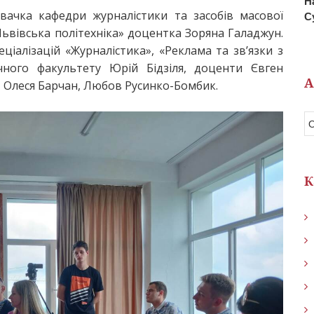
Н
вачка кафедри журналістики та засобів масової
С
Львівська політехніка» доцентка Зоряна Галаджун.
іалізацій «Журналістика», «Реклама та зв’язки з
ічного факультету Юрій Бідзіля, доценти Євген
А
 Олеся Барчан, Любов Русинко-Бомбик.
К