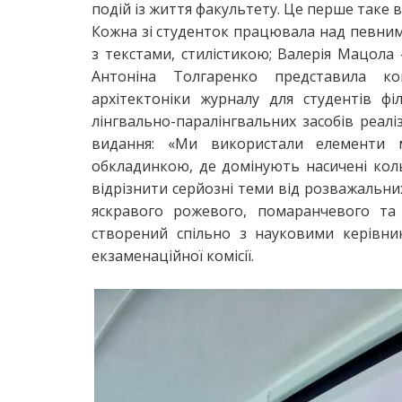
подій із життя факультету. Це перше таке 
Кожна зі студенток працювала над певним
з текстами, стилістикою; Валерія Мацола
Антоніна Толгаренко представила ко
архітектоніки журналу для студентів ф
лінгвально-паралінгвальних засобів реалі
видання: «Ми використали елементи м
обкладинкою, де домінують насичені ко
відрізнити серйозні теми від розважальни
яскравого рожевого, помаранчевого та 
створений спільно з науковими керівник
екзаменаційної комісії.