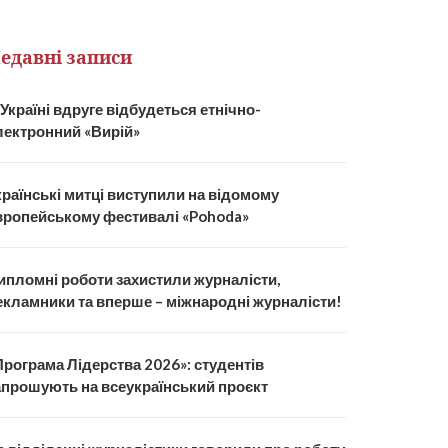
едавні записи
 Україні вдруге відбудеться етнічно-
лектронний «Вирій»
країнські митці виступили на відомому
вропейському фестивалі «Pohoda»
ипломні роботи захистили журналісти,
екламники та вперше – міжнародні журналісти!
Програма Лідерства 2026»: студентів
апрошують на всеукраїнський проєкт