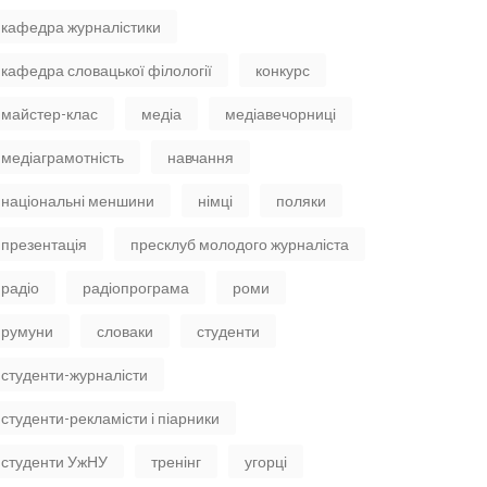
кафедра журналістики
кафедра словацької філології
конкурс
майстер-клас
медіа
медіавечорниці
медіаграмотність
навчання
національні меншини
німці
поляки
презентація
пресклуб молодого журналіста
радіо
радіопрограма
роми
румуни
словаки
студенти
студенти-журналісти
студенти-рекламісти і піарники
студенти УжНУ
тренінг
угорці