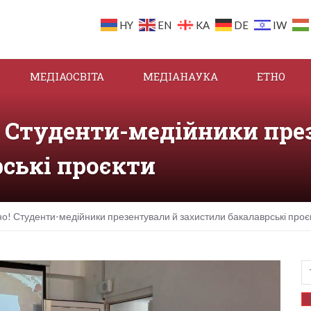
HY
EN
KA
DE
IW
МЕДІАОСВІТА
МЕДІАНАУКА
ЕТНО
 Студенти-медійники пре
ські проєкти
! Студенти-медійники презентували й захистили бакалаврські проє