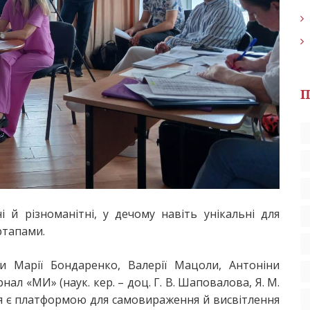
П
 й різноманітні, у дечому навіть унікальні для
ртапами.
ти Марії Бондаренко, Валерії Мацоли, Антоніни
нал «МИ» (наук. кер. – доц. Г. В. Шаповалова, Я. М.
я є платформою для самовираження й висвітлення