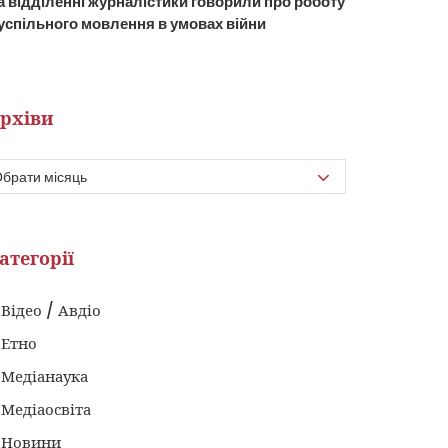
а відділенні журналістики говорили про роботу
успільного мовлення в умовах війни
рхіви
атегорії
Відео / Авдіо
Етно
Медіанаука
Медіаосвіта
Новини