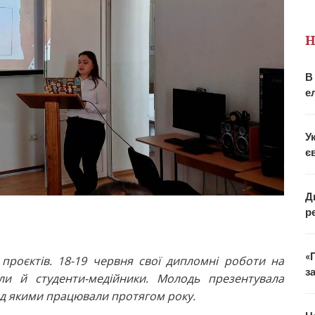
Н
В
е
У
є
Д
р
«
проєктів. 18-19 червня свої дипломні роботи на
з
или й студенти-медійники. Молодь презентувала
над якими працювали протягом року.