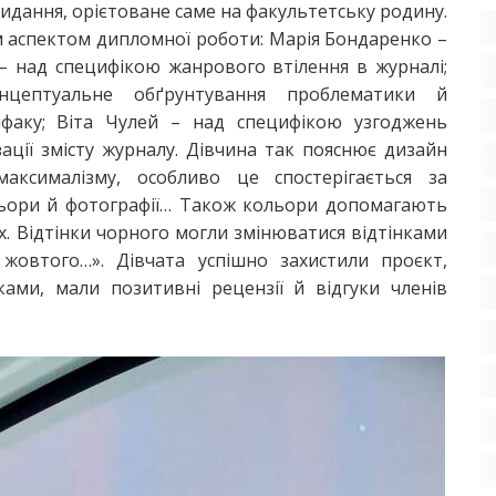
видання, орієтоване саме на факультетську родину.
 аспектом дипломної роботи: Марія Бондаренко –
 – над специфікою жанрового втілення в журналі;
нцептуальне обґрунтування проблематики й
ілфаку; Віта Чулей – над специфікою узгоджень
зації змісту журналу. Дівчина так пояснює дизайн
аксималізму, особливо це спостерігається за
льори й фотографії… Також кольори допомагають
х. Відтінки чорного могли змінюватися відтінками
жовтого…». Дівчата успішно захистили проєкт,
ами, мали позитивні рецензії й відгуки членів