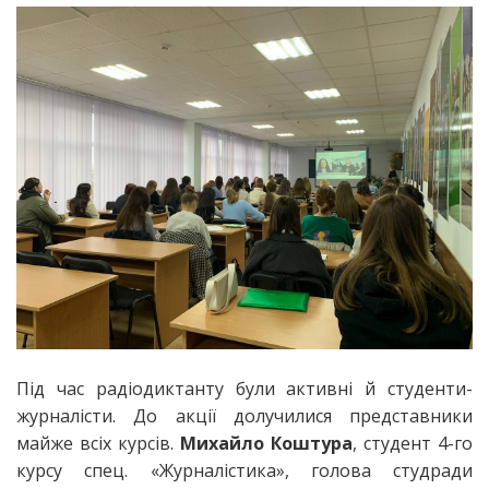
Під час радіодиктанту були активні й студенти-
журналісти. До акції долучилися представники
майже всіх курсів.
Михайло Коштура
, студент 4-го
курсу спец. «Журналістика», голова студради