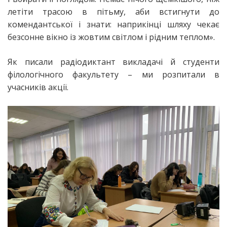
летіти трасою в пітьму, аби встигнути до
комендантської і знати: наприкінці шляху чекає
безсонне вікно із жовтим світлом і рідним теплом».
Як писали радіодиктант викладачі й студенти
філологічного факультету – ми розпитали в
учасників акції.