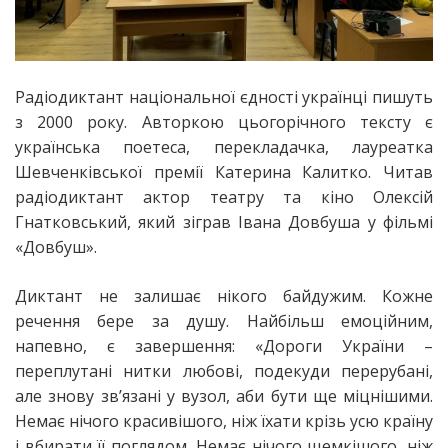
Радіодиктант національної єдності українці пишуть
з 2000 року. Авторкою цьогорічного тексту є
українська поетеса, перекладачка, лауреатка
Шевченківської премії Катерина Калитко. Читав
радіодиктант актор театру та кіно Олексій
Гнатковський, який зіграв Івана Довбуша у фільмі
«Довбуш».
Диктант не залишає нікого байдужим. Кожне
речення бере за душу. Найбільш емоційним,
напевно, є завершення: «Дороги України –
переплутані нитки любові, подекуди перерубані,
але знову зв’язані у вузол, аби бути ще міцнішими.
Немає нічого красивішого, ніж їхати крізь усю країну
і вбирати її поглядом. Немає нічого щемкішого, ніж