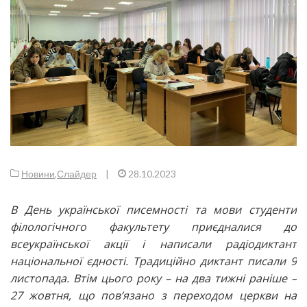
Новини
,
Слайдер
|
28.10.2023
В День української писемності та мови студенти
філологічного факультету приєдналися до
всеукраїнської акції і написали радіодиктант
національної єдності. Традиційно диктант писали 9
листопада. Втім цього року – на два тижні раніше –
27 жовтня, що пов’язано з переходом церкви на