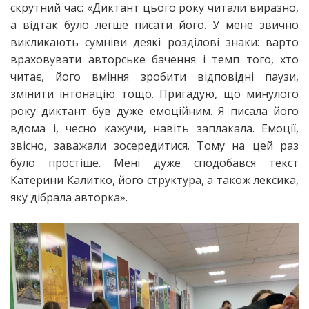
скрутний час: «Диктант цього року читали виразно,
а відтак було легше писати його. У мене звично
викликають сумніви деякі розділові знаки: варто
враховувати авторське бачення і темп того, хто
читає, його вміння зробити відповідні паузи,
змінити інтонацію тощо. Пригадую, що минулого
року диктант був дуже емоційним. Я писала його
вдома і, чесно кажучи, навіть заплакала. Емоції,
звісно, заважали зосередитися. Тому на цей раз
було простіше. Мені дуже сподобався текст
Катерини Калитко, його структура, а також лексика,
яку дібрала авторка».