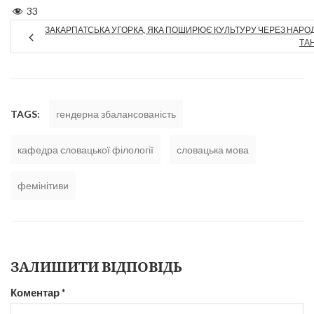
33
ЗАКАРПАТСЬКА УГОРКА, ЯКА ПОШИРЮЄ КУЛЬТУРУ ЧЕРЕЗ НАРО
ТА
TAGS:
гендерна збалансованість
кафедра словацької філології
словацька мова
фемінітиви
ЗАЛИШИТИ ВІДПОВІДЬ
Коментар
*