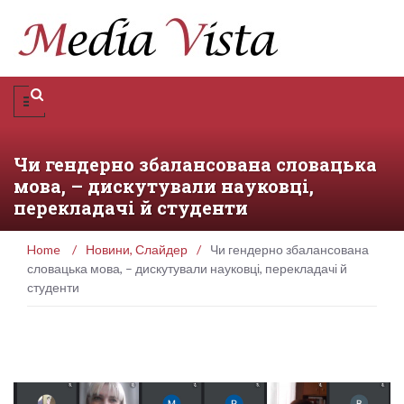
Чи гендерно збалансована словацька
мова, – дискутували науковці,
перекладачі й студенти
Home
/
Новини
,
Слайдер
/
Чи гендерно збалансована
словацька мова, – дискутували науковці, перекладачі й
студенти