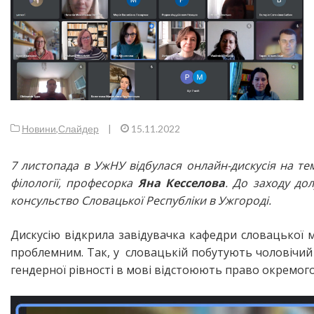
Новини
,
Слайдер
|
15.11.2022
7 листопада в УжНУ відбулася онлайн-дискусія на те
філології, професорка
Яна Кесселова
. До заходу дол
консульство Словацької Республіки в Ужгороді.
Дискусію відкрила завідувачка кафедри словацької
проблемним. Так, у словацькій побутують чоловічий 
гендерної рівності в мові відстоюють право окремого з