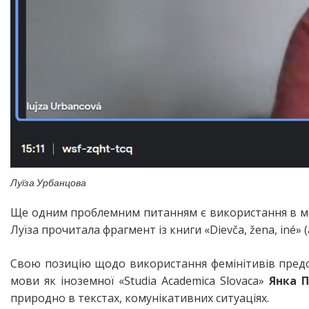
Луїза Урбанцова
Ще одним проблемним питанням є використання в мові 
Луїза прочитала фрагмент із книги «Dievča, žena, iné» 
Свою позицію щодо використання фемінітивів предст
мови як іноземної «Studia Academica Slovaca»
Янка 
природно в текстах, комунікативних ситуаціях.