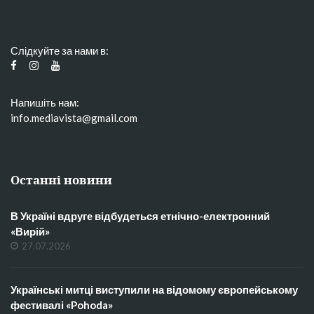
Слідкуйте за нами в:
Напишіть нам:
info.mediavista@gmail.com
Останні новини
В Україні вдруге відбудеться етнічно-електронний
«Вирій»
27.07.2026
Українські митці виступили на відомому європейському
фестивалі «Pohoda»