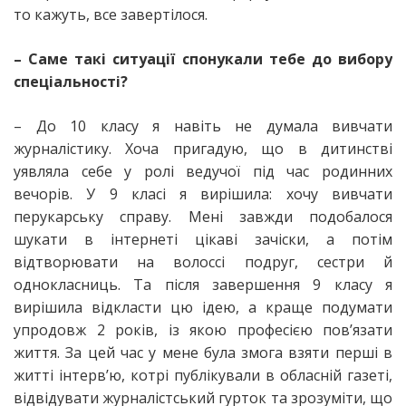
то кажуть, все завертілося.
– Саме такі ситуації спонукали тебе до вибору
спеціальності?
– До 10 класу я навіть не думала вивчати
журналістику. Хоча пригадую, що в дитинстві
уявляла себе у ролі ведучої під час родинних
вечорів. У 9 класі я вирішила: хочу вивчати
перукарську справу. Мені завжди подобалося
шукати в інтернеті цікаві зачіски, а потім
відтворювати на волоссі подруг, сестри й
однокласниць. Та після завершення 9 класу я
вирішила відкласти цю ідею, а краще подумати
упродовж 2 років, із якою професією пов’язати
життя. За цей час у мене була змога взяти перші в
житті інтерв’ю, котрі публікували в обласній газеті,
відвідувати журналістський гурток та зрозуміти, що