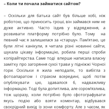
– Коли ти почала займатися сайтом?
– Оскільки для батька сайт був більше хобі, ніж
роботою, що приносить гроші, він займався ним не
дуже активно. Часто їздив у відрядження, а
розвивати платформу потрібно було. Тому на
певний час я залишилася за «старшу». Пам’ятаю, це
були літні канікули, я читала різні новинні сайти,
шукала цікаву інформацію, робила перші спроби
копірайтерства. Саме тоді вперше написала власну
замітку про загоряння сухої трави у підніжжі Чорної
гори. Оскільки я жила неподалік, то вибігла з
фотоапаратом і страхом всередині, щоб потім
опублікувати цю, здавалося б, надважливу
інформацію. Тоді була допитлива, але сором’язлива,
тож щоразу, коли потрібно було сфотографувати
якусь подію або взяти коментар, відбувався
своєрідний вихід із зони комфорту. Але з часом, як