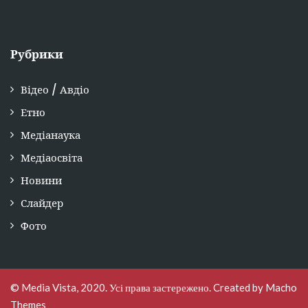
Рубрики
Відео / Авдіо
Етно
Медіанаука
Медіаосвіта
Новини
Слайдер
Фото
© Media Vista, 2020. Усі права застережено. Created by
Macho
Themes