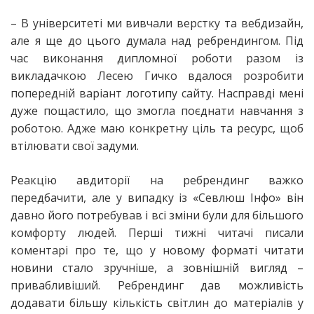
– В університеті ми вивчали верстку та вебдизайн,
але я ще до цього думала над ребрендингом. Під
час виконання дипломної роботи разом із
викладачкою Лесею Гичко вдалося розробити
попередній варіант логотипу сайту. Насправді мені
дуже пощастило, що змогла поєднати навчання з
роботою. Адже маю конкретну ціль та ресурс, щоб
втілювати свої задуми.
Реакцію авдиторії на ребрендинг важко
передбачити, але у випадку із «Севлюш Інфо» він
давно його потребував і всі зміни були для більшого
комфорту людей. Перші тижні читачі писали
коментарі про те, що у новому форматі читати
новини стало зручніше, а зовнішній вигляд –
привабливіший. Ребрендинг дав можливість
додавати більшу кількість світлин до матеріалів у