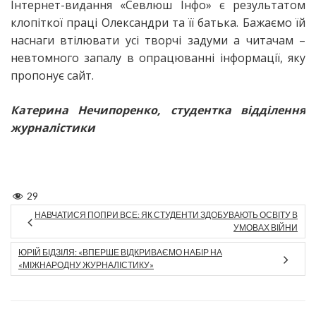
Інтернет-видання «Севлюш Інфо» є результатом
клопіткої праці Олександри та її батька. Бажаємо їй
наснаги втілювати усі творчі задуми а читачам –
невтомного запалу в опрацюванні інформації, яку
пропонує сайт.
Катерина Нечипоренко, студентка відділення
журналістики
29
НАВЧАТИСЯ ПОПРИ ВСЕ: ЯК СТУДЕНТИ ЗДОБУВАЮТЬ ОСВІТУ В
УМОВАХ ВІЙНИ
ЮРІЙ БІДЗІЛЯ: «ВПЕРШЕ ВІДКРИВАЄМО НАБІР НА
«МІЖНАРОДНУ ЖУРНАЛІСТИКУ»