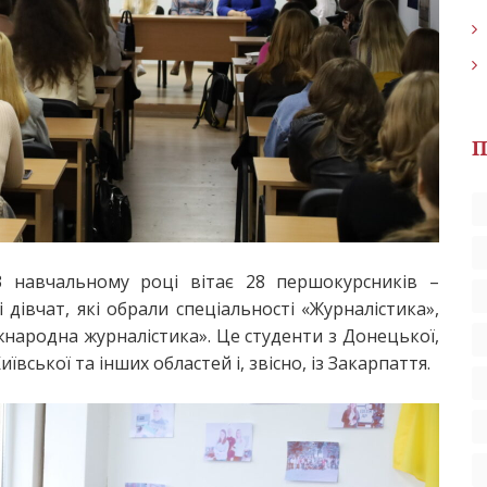
П
3 навчальному році вітає 28 першокурсників –
дівчат, які обрали спеціальності «Журналістика»,
жнародна журналістика». Це студенти з Донецької,
ївської та інших областей і, звісно, із Закарпаття.