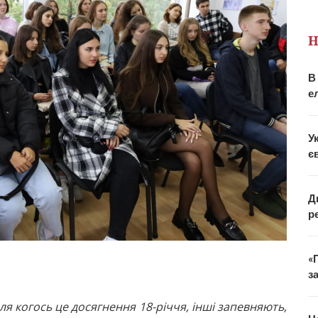
Н
В
е
У
є
Д
р
«
з
ля когось це досягнення 18-річчя, інші запевняють,