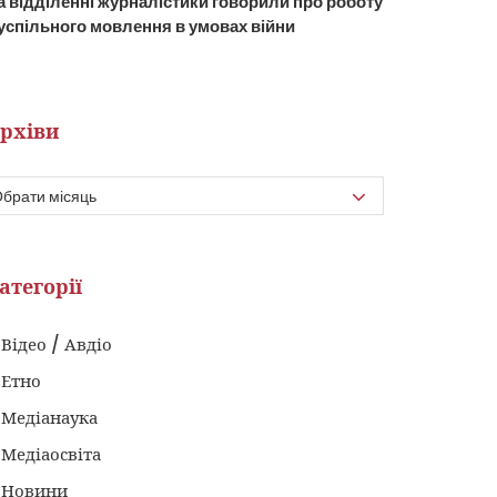
а відділенні журналістики говорили про роботу
успільного мовлення в умовах війни
рхіви
атегорії
Відео / Авдіо
Етно
Медіанаука
Медіаосвіта
Новини