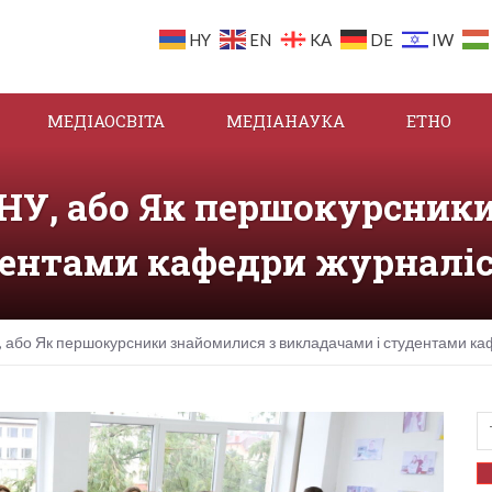
HY
EN
KA
DE
IW
МЕДІАОСВІТА
МЕДІАНАУКА
ЕТНО
НУ, або Як першокурсник
дентами кафедри журналі
, або Як першокурсники знайомилися з викладачами і студентами к