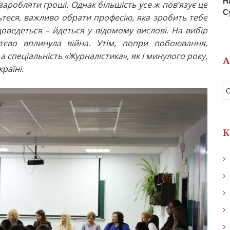
Н
заробляти гроші. Однак більшість усе ж пов’язує це
С
ьтеся, важливо обрати професію, яка зробить тебе
оведеться – йдеться у відомому вислові. На вибір
уттєво вплинула війна. Утім, попри побоювання,
 спеціальність «Журналістика», як і минулого року,
А
раїні.
К