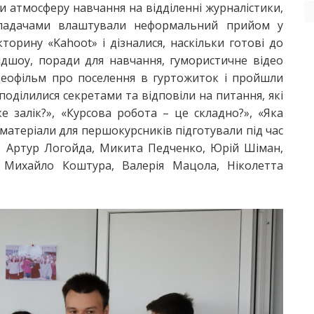
 атмосферу навчання на відділенні журналістики,
икладачами влаштували неформальний прийом у
ікторину «Kahoot» і дізналися, наскільки готові до
йдшоу, поради для навчання, гумористичне відео
деофільм про поселення в гуртожиток і пройшли
оділилися секретами та відповіли на питання, які
е залік?», «Курсова робота – це складно?», «Яка
і матеріали для першокурсників підготували під час
ів Артур Логойда, Микита Педченко, Юрій Шіман,
 Михайло Коштура, Валерія Мацола, Ніколетта