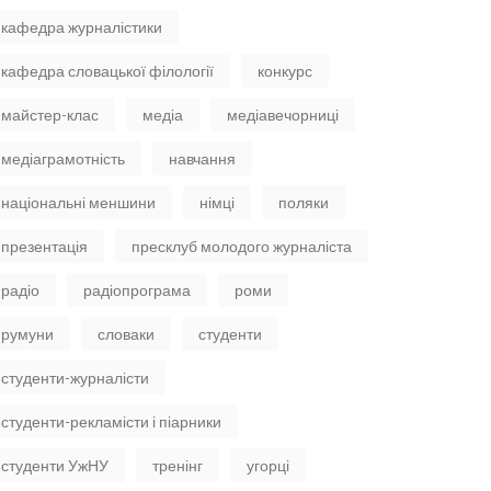
кафедра журналістики
кафедра словацької філології
конкурс
майстер-клас
медіа
медіавечорниці
медіаграмотність
навчання
національні меншини
німці
поляки
презентація
пресклуб молодого журналіста
радіо
радіопрограма
роми
румуни
словаки
студенти
студенти-журналісти
студенти-рекламісти і піарники
студенти УжНУ
тренінг
угорці