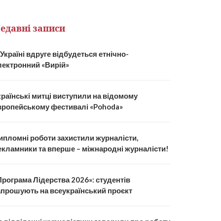
едавні записи
 Україні вдруге відбудеться етнічно-
лектронний «Вирій»
країнські митці виступили на відомому
вропейському фестивалі «Pohoda»
ипломні роботи захистили журналісти,
екламники та вперше – міжнародні журналісти!
Програма Лідерства 2026»: студентів
апрошують на всеукраїнський проєкт