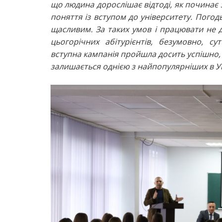
що людина дорослішає відтоді, як починає 
поняття із вступом до університету. Погод
щасливим. За таких умов і працювати не д
цьогорічних абітурієнтів, безумовно, с
вступна кампанія пройшла досить успішно, а
залишається однією з найпопулярніших в Ук