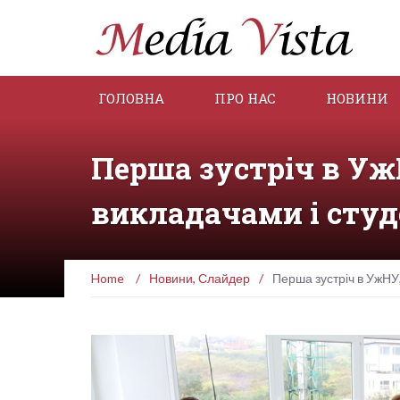
ГОЛОВНА
ПРО НАС
НОВИНИ
Перша зустріч в Уж
викладачами і сту
Home
/
Новини
,
Слайдер
/
Перша зустріч в УжНУ