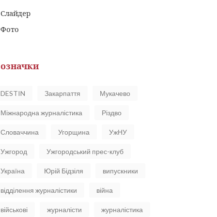
Слайдер
Фото
означки
DESTIN
Закарпаття
Мукачево
Міжнародна журналістика
Різдво
Словаччина
Угорщина
УжНУ
Ужгород
Ужгородський прес-клуб
Україна
Юрій Бідзіля
випускники
відділення журналістики
війна
військові
журналісти
журналістика