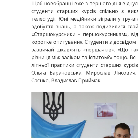
Щоб новобранці вже з першого дня відчули
студенти старших курсів спільно з в
телестудії. Юні медійники зіграли у гру-в
здобуття знань, а також подивилися сла
«Старшокурсники – першокурсникам», ві
коротке опитування. Студенти з досвідом п
зазвичай цікавлять «першачків»: «Що так
різниця між заліком та іспитом?» тощо. Вс
літньої практики студенти старших курс
Ольга Барановська, Мирослав Лисович,
Саєнко, Владислав Приймак.