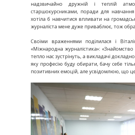
надзвичайно дружній і теплій атмос
старшокурсниками, поради для навчання 
хотіла б навчитися впливати на громадськ
журналіста мене дуже приваблює, тож обрал
Своїми враженнями поділилася і Віталі
«Міжнародна журналістика»: «Знайомство 
тепло нас зустрінуть, а викладачі докладно
яку професію буду обирати, бачу себе тіль
позитивних емоцій, але усвідомлюю, що це