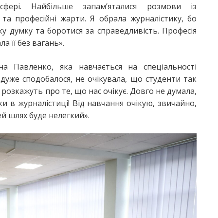
фері. Найбільше запам’яталися розмови із
та професійні жарти. Я обрала журналістику, бо
у думку та боротися за справедливість. Професія
а її без вагань».
на Павленко, яка навчається на спеціальності
дуже сподобалося, не очікувала, що студенти так
 розкажуть про те, що нас очікує. Довго не думала,
ки в журналістиці! Від навчання очікую, звичайно,
й шлях буде нелегкий».