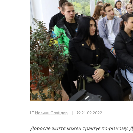
Новини
,
Слайдер
|
21.09.2022
Доросле життя кожен трактує по-різному. Д