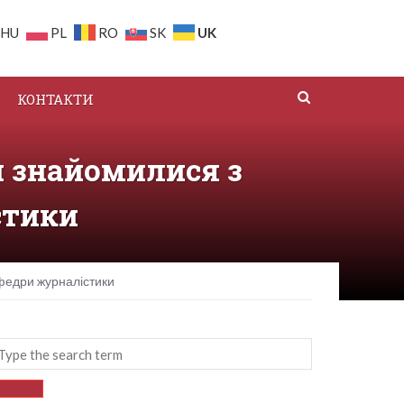
UK
HU
PL
RO
SK
КОНТАКТИ
и знайомилися з
стики
афедри журналістики