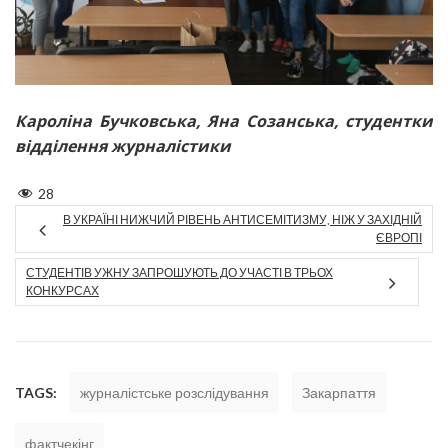
Кароліна Бучковська, Яна Созанська, студентки
відділення журналістики
28
В УКРАЇНІ НИЖЧИЙ РІВЕНЬ АНТИСЕМІТИЗМУ, НІЖ У ЗАХІДНІЙ
ЄВРОПІ
СТУДЕНТІВ УЖНУ ЗАПРОШУЮТЬ ДО УЧАСТІ В ТРЬОХ
КОНКУРСАХ
TAGS:
журналістське розслідування
Закарпаття
фактчекінг