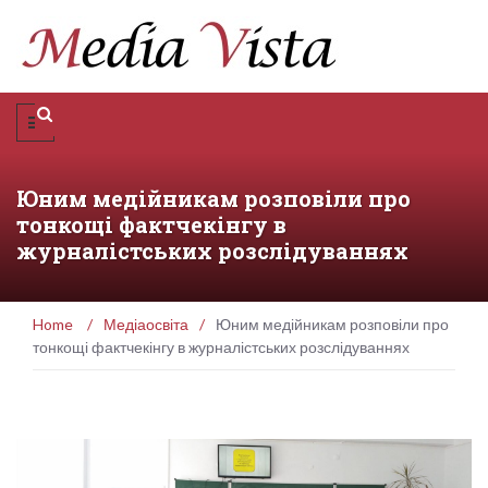
Юним медійникам розповіли про
тонкощі фактчекінгу в
журналістських розслідуваннях
Home
/
Медіаосвіта
/
Юним медійникам розповіли про
тонкощі фактчекінгу в журналістських розслідуваннях