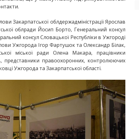
онтакти.
олови Закарпатської облдержадміністрації Ярослав
тської облради Йосип Борто, Генеральний консул
ральний консул Словацької Республіки в Ужгороді
лови Ужгорода Ігор Фартушок та Олександр Білак,
ької міської ради Олена Макара, працівники
в, представники правоохоронних, контролюючих
уковці Ужгорода та Закарпатської області.