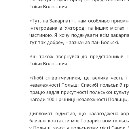
Гніви Волосєвич.
«Тут, на Закарпатті, нам особливо приєм
інтегрована в Ужгороді та інших містах і
частиною. Я хочу подякувати всім закарп
тут так добре», – зазначив пан Вольскі.
Він також звернувся до представників Т
Гніви Волосєвич.
«Любі співвітчизники, це велика честь 
незалежності Польщі. Спасибі польській гр
працю задля присутності польської культ
нагоди 100-ї річниці незалежності Польщі
Дипломат відмітив, що налагоджена хо
близькі контакти між Товариством польськ
у Польщі, як-от у польському місті Санок