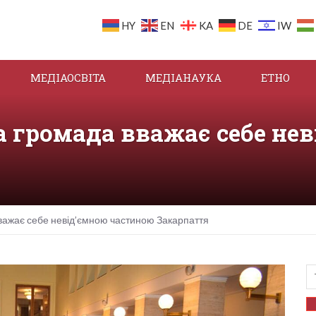
HY
EN
KA
DE
IW
МЕДІАОСВІТА
МЕДІАНАУКА
ЕТНО
а громада вважає себе не
важає себе невід’ємною частиною Закарпаття