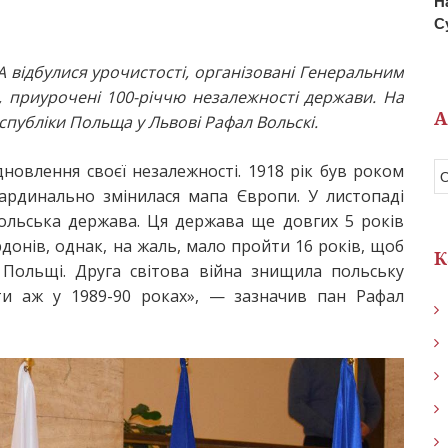
Н
С
ДА відбулися урочистості, організовані Генеральним
, приурочені 100-річчю незалежності держави. На
А
спубліки Польща у Львові Рафал Вольскі.
новлення своєї незалежності. 1918 рік був роком
кардинально змінилася мапа Європи. У листопаді
ольська держава. Ця держава ще довгих 5 років
онів, однак, на жаль, мало пройти 16 років, щоб
К
 Польщі. Друга світова війна знищила польську
ати аж у 1989-90 роках», — зазначив пан Рафал