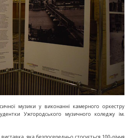
сичної музики у виконанні камерного оркестру
студентки Ужгородського музичного коледжу ім.
виставка, яка безпосередньо стосується 100-річчя