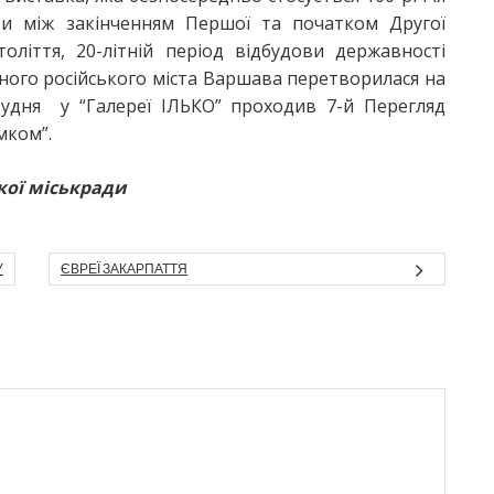
ви між закінченням Першої та початком Другої
толіття, 20-літній період відбудови державності
ійного російського міста Варшава перетворилася на
рудня у “Галереї ІЛЬКО” проходив 7-й Перегляд
мком”.
кої міськради
У
ЄВРЕЇ ЗАКАРПАТТЯ