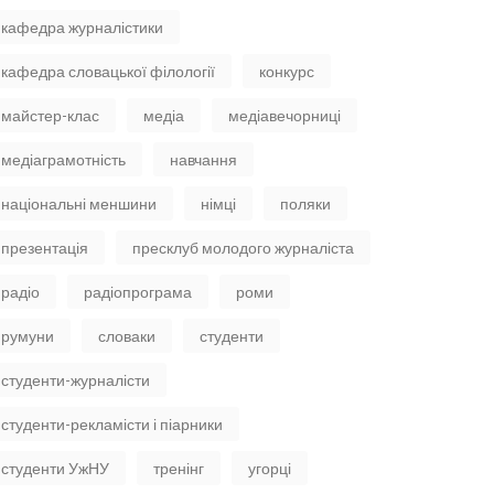
кафедра журналістики
кафедра словацької філології
конкурс
майстер-клас
медіа
медіавечорниці
медіаграмотність
навчання
національні меншини
німці
поляки
презентація
пресклуб молодого журналіста
радіо
радіопрограма
роми
румуни
словаки
студенти
студенти-журналісти
студенти-рекламісти і піарники
студенти УжНУ
тренінг
угорці