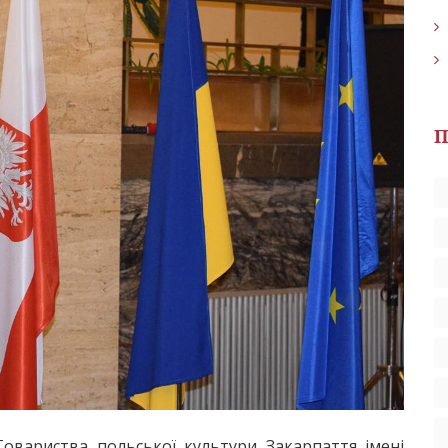
П
Товариства польської культури Закарпаття імені