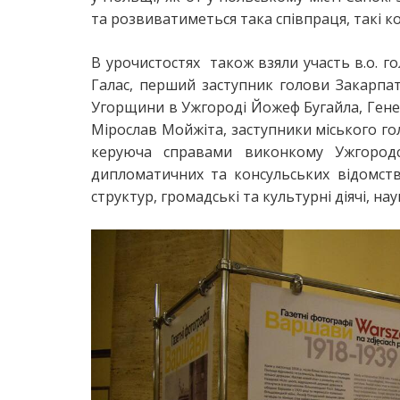
та розвиватиметься така співпраця, такі к
В урочистостях також взяли участь в.о. г
Галас, перший заступник голови Закарпа
Угорщини в Ужгороді Йожеф Бугайла, Гене
Мірослав Мойжіта, заступники міського го
керуюча справами виконкому Ужгородс
дипломатичних та консульських відомст
структур, громадські та культурні діячі, на