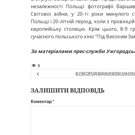
незалежності Польщі: фотографії Варша
Світової війни, у 20-ті роки минулого с
Польщі і 20-літній період, коли з провінц
європейську столицю. Крім цього, 8-9 г
сучасного польського кіно “Під Високим За
За матеріалами прес-служби Ужгородсь
8
В УЖГОРОДІ ВІДЗНАЧИЛИ ХАНУК
ЗАЛИШИТИ ВІДПОВІДЬ
Коментар
*