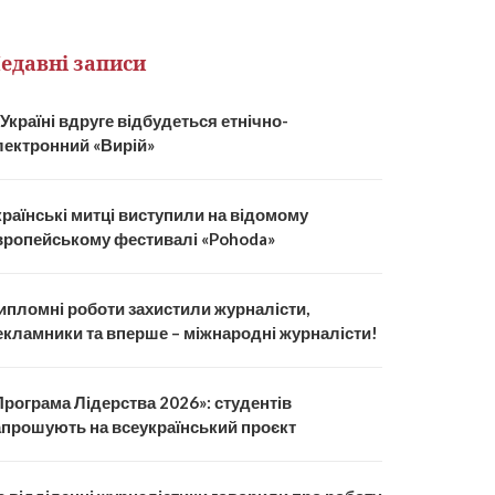
едавні записи
 Україні вдруге відбудеться етнічно-
лектронний «Вирій»
країнські митці виступили на відомому
вропейському фестивалі «Pohoda»
ипломні роботи захистили журналісти,
екламники та вперше – міжнародні журналісти!
Програма Лідерства 2026»: студентів
апрошують на всеукраїнський проєкт