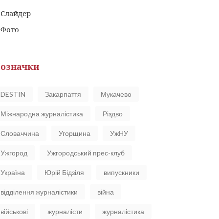
Слайдер
Фото
означки
DESTIN
Закарпаття
Мукачево
Міжнародна журналістика
Різдво
Словаччина
Угорщина
УжНУ
Ужгород
Ужгородський прес-клуб
Україна
Юрій Бідзіля
випускники
відділення журналістики
війна
військові
журналісти
журналістика