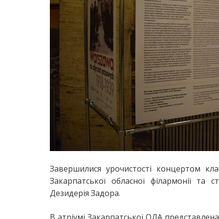
Завершилися урочистості концертом кла
Закарпатської обласної філармонії та 
Дезидерія Задора.
В атріумі Закарпатської ОДА представлена 