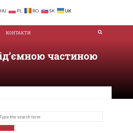
UK
HU
PL
RO
SK
КОНТАКТИ
від’ємною частиною