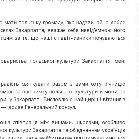
но мати польську громаду, яка надзвичайно добре
 селах Закарпаття, вважає себе невід’ємною його
атцям за те, що наші співвітчизники почуваються
овариства польської культури Закарпаття імені
і радість святкувати разом з вами соту річницю
омаді за підтримку польської культури й мови, за
ури у Закарпатті. Висловлюю найщиріші вітання з
», — додав Генеральний консул.
роша співпраця між вишами, школами, особливо
ої культури Закарпаття та об’єднанням українців
. Запевнив, що у майбутньому підтримуватиметься