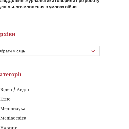
а відділенні журналістики говорили про роботу
успільного мовлення в умовах війни
рхіви
атегорії
Відео / Авдіо
Етно
Медіанаука
Медіаосвіта
Новини