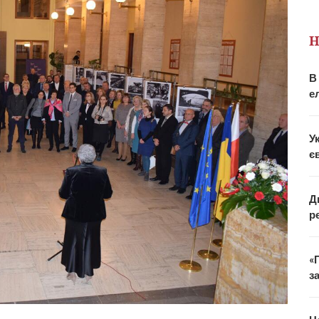
Н
В
е
У
є
Д
р
«
з