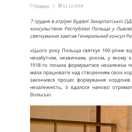
Новини
|
12.12.2018
7 грудня в атріумі будівлі Закарпатської О
консульством Республіки Польща у Львові
святкування завітав Генеральний консул Ре
«Цього року Польща святкує 100-річне від
незабутнім, незвичним, роком, у якому 
1918-го почала формуватися незалежна п
мала працювати над створенням своїх корд
закінчився процес формування кордонів
незалежність, її вдалося наново отрим
Вольські.