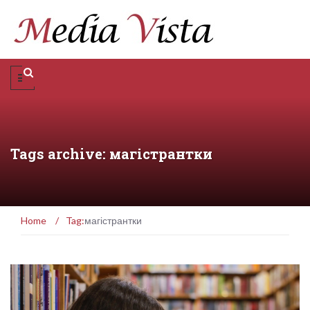
Tags archive: магістрантки
Home
/
Tag:
магістрантки