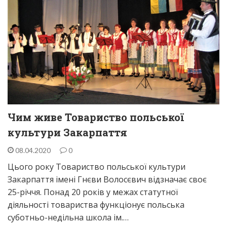
Чим живе Товариство польської
культури Закарпаття
08.04.2020
0
Цього року Товариство польської культури
Закарпаття імені Гнєви Волосєвич відзначає своє
25-річчя. Понад 20 років у межах статутної
діяльності товариства функціонує польська
суботньо-недільна школа ім.…