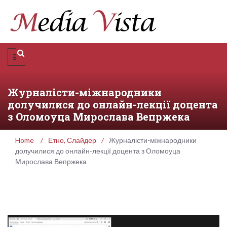
Журналісти-міжнародники
долучилися до онлайн-лекції доцента
з Оломоуца Мирослава Вепржека
Home
/
Етно
,
Слайдер
/
Журналісти-міжнародники
долучилися до онлайн-лекції доцента з Оломоуца
Мирослава Вепржека