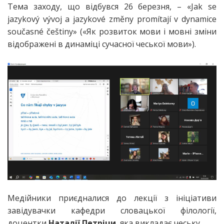
Тема заходу, що відбувся 26 березня, – «Jak se
jazykový vývoj a jazykové změny promítají v dynamice
současné češtiny» («Як розвиток мови і мовні зміни
відображені в динаміці сучасної чеської мови»).
Медійники приєдналися до лекції з ініціативи
завідувачки кафедри словацької філології,
доцентки
Наталії Петріци
, яка викладає чеську.