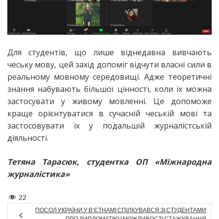
Для студентів, що лише віднедавна вивчають
чеську мову, цей захід допоміг відчути власні сили в
реальному мовному середовищі. Адже теоретичні
знання набувають більшої цінності, коли їх можна
застосувати у живому мовленні. Це допоможе
краще орієнтуватися в сучасній чеській мові та
застосовувати їх у подальшій журналістській
діяльності.
Тетяна Тарасюк, студентка ОП «Міжнародна
журналістика»
22
ПОСОЛ УКРАЇНИ У В’ЄТНАМІ СПІЛКУВАВСЯ ЗІ СТУДЕНТАМИ
ПРО ДИПЛОМАТІЮ І МОЖЛИВОСТІ СТАЖУВАННЯ