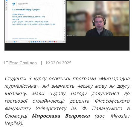
Етно
,
Слайдер
|
02.04.2025
Студенти 3 курсу освітньої програми «Міжнародна
журналістика», які вивчають чеську мову як другу
іноземну, мали чудову нагоду долучитися до
гостьової онлайн-лекції доцента Філософського
факультету Університету ім. Ф. Палацського в
Оломоуці
Мирослава Вепржека
(doc. Miroslav
Vepřek).