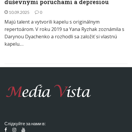
duševnými poruchami a depresiou
10.09.2025
0
Majú talent a vytvorili kapelu s originálnym
repertoárom. V roku 2019 sa Yana Ryzhak zoznámila s
Darynou Dyachenko a rozhodli sa založiť si vlastnú
kapelu.…
Слідкуйте за нами в: