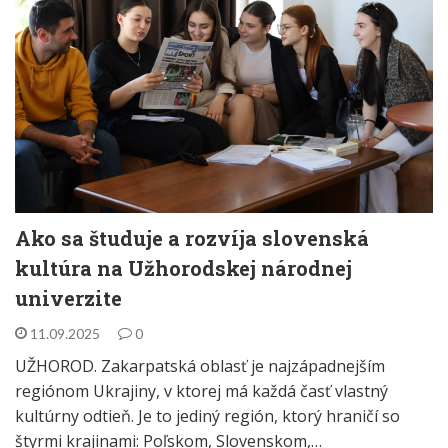
Ako sa študuje a rozvíja slovenská
kultúra na Užhorodskej národnej
univerzite
11.09.2025
0
UŽHOROD. Zakarpatská oblasť je najzápadnejším
regiónom Ukrajiny, v ktorej má každá časť vlastný
kultúrny odtieň. Je to jediný región, ktorý hraničí so
štyrmi krajinami: Poľskom, Slovenskom,…