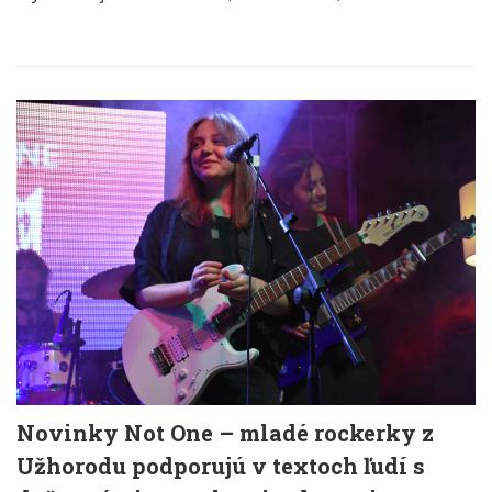
Novinky Not One – mladé rockerky z
Užhorodu podporujú v textoch ľudí s