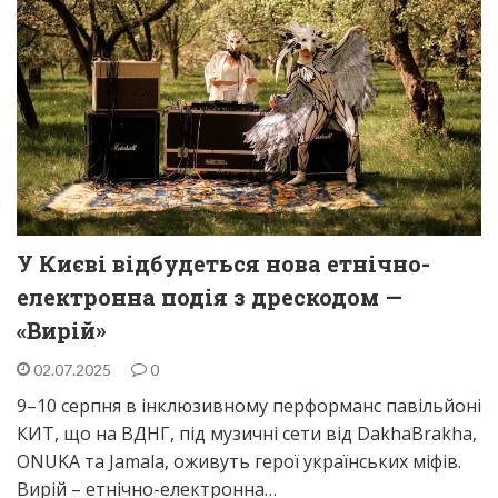
У Києві відбудеться нова етнічно-
електронна подія з дрескодом —
«Вирій»
02.07.2025
0
9–10 серпня в інклюзивному перформанс павільйоні
КИТ, що на ВДНГ, під музичні сети від DakhaBrakha,
ONUKA та Jamala, оживуть герої українських міфів.
Вирій – етнічно-електронна…