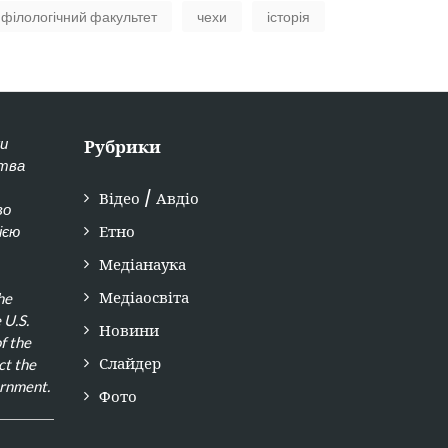
філологічний факультет
чехи
історія
ки
Рубрики
ства
Відео / Авдіо
во
Етно
ією
Медіанаука
Медіаосвіта
he
 U.S.
Новини
f the
Слайдер
ct the
ernment.
Фото