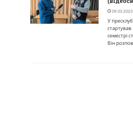
(відеос
09.03.202
У пресклуб
стартував 
семестрі с
Він розпо