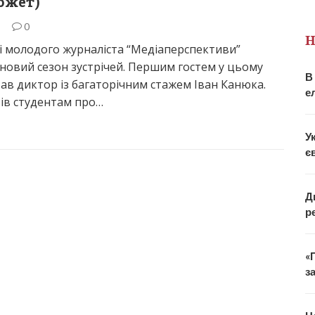
южет)
3
0
Н
і молодого журналіста “Медіаперспективи”
новий сезон зустрічей. Першим гостем у цьому
В
тав диктор із багаторічним стажем Іван Канюка.
е
вів студентам про…
У
є
Д
р
«
з