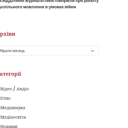
а відділенні журналістики говорили про роботу
успільного мовлення в умовах війни
рхіви
атегорії
Відео / Авдіо
Етно
Медіанаука
Медіаосвіта
Новини