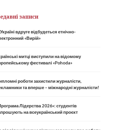
едавні записи
 Україні вдруге відбудеться етнічно-
лектронний «Вирій»
країнські митці виступили на відомому
вропейському фестивалі «Pohoda»
ипломні роботи захистили журналісти,
екламники та вперше – міжнародні журналісти!
Програма Лідерства 2026»: студентів
апрошують на всеукраїнський проєкт