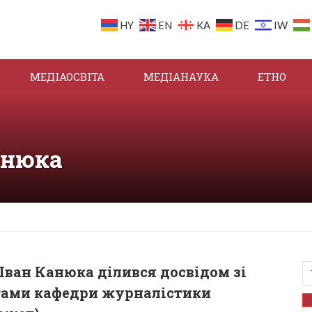
HY
EN
KA
DE
IW
МЕДІАОСВІТА
МЕДІАНАУКА
ЕТНО
Канюка
Іван Канюка ділився досвідом зі
тами кафедри журналістики