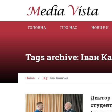
ГОЛОВНА
ПРО НАС
НОВИНИ
Tags archive: Іван 
Home
/
Tag:
Іван Канюка
Диктор 
студен