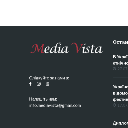
Остан
В Украї
етнічн
27.07
Слідкуйте за нами в:
Українс
відомо
Напишіть нам:
фестив
info.mediavista@gmail.com
17.07
Диплом