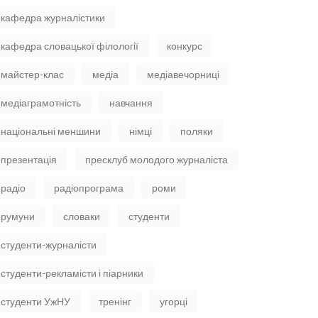
кафедра журналістики
кафедра словацької філології
конкурс
майстер-клас
медіа
медіавечорниці
медіаграмотність
навчання
національні меншини
німці
поляки
презентація
пресклуб молодого журналіста
радіо
радіопрограма
роми
румуни
словаки
студенти
студенти-журналісти
студенти-рекламісти і піарники
студенти УжНУ
тренінг
угорці