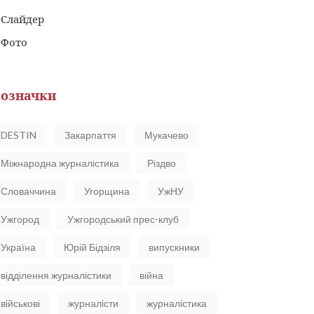
Слайдер
Фото
означки
DESTIN
Закарпаття
Мукачево
Міжнародна журналістика
Різдво
Словаччина
Угорщина
УжНУ
Ужгород
Ужгородський прес-клуб
Україна
Юрій Бідзіля
випускники
відділення журналістики
війна
військові
журналісти
журналістика