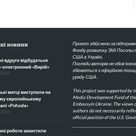
Проєкт здійснено за підтрим
ні новини
Фонду розвитку ЗМІ Посоль
США в Україні.
ні вдруге відбудеться
Погляди авторів не обов’язко
о-електронний «Вирій»
збігаються з офіційною позиц
.2026
уряду США.
This project was supported by t
ькі митці виступили на
Media Development Fund of the
му європейському
Embassyin Ukraine. The views o
алі «Pohoda»
authors do not necessarily refle
.2026
official position of the U.S. Gov
ні роботи захистили