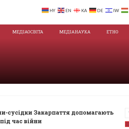
HY
EN
KA
DE
IW
МЕДІАОСВІТА
МЕДІАНАУКА
ЕТНО
ни-сусідки Закарпаття допомагають
 під час війни