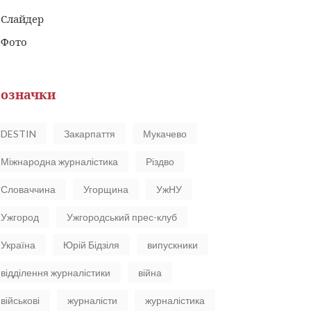
Слайдер
Фото
означки
DESTIN
Закарпаття
Мукачево
Міжнародна журналістика
Різдво
Словаччина
Угорщина
УжНУ
Ужгород
Ужгородський прес-клуб
Україна
Юрій Бідзіля
випускники
відділення журналістики
війна
військові
журналісти
журналістика