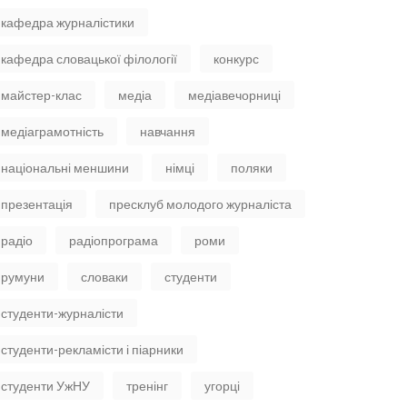
кафедра журналістики
кафедра словацької філології
конкурс
майстер-клас
медіа
медіавечорниці
медіаграмотність
навчання
національні меншини
німці
поляки
презентація
пресклуб молодого журналіста
радіо
радіопрограма
роми
румуни
словаки
студенти
студенти-журналісти
студенти-рекламісти і піарники
студенти УжНУ
тренінг
угорці