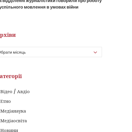
а відділенні журналістики говорили про роботу
успільного мовлення в умовах війни
рхіви
атегорії
Відео / Авдіо
Етно
Медіанаука
Медіаосвіта
Новини