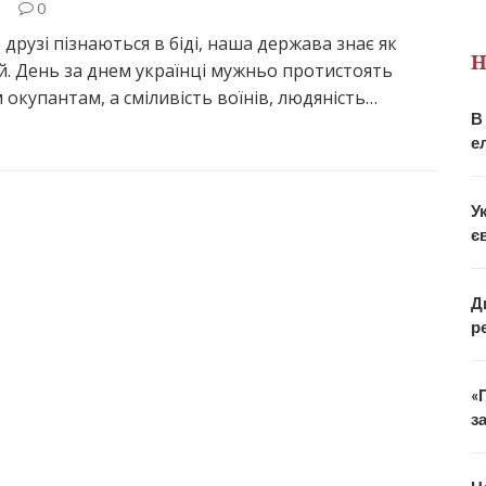
2
0
 друзі пізнаються в біді, наша держава знає як
Н
й. День за днем українці мужньо протистоять
 окупантам, а сміливість воїнів, людяність…
В
е
У
є
Д
р
«
з