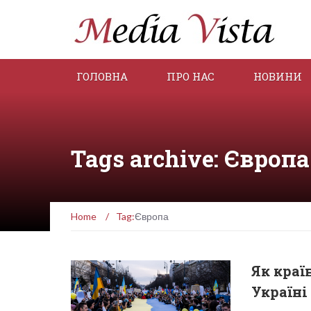
ГОЛОВНА
ПРО НАС
НОВИНИ
Tags archive: Європа
Home
/
Tag:
Європа
Як краї
Україні