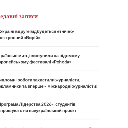
едавні записи
 Україні вдруге відбудеться етнічно-
лектронний «Вирій»
країнські митці виступили на відомому
вропейському фестивалі «Pohoda»
ипломні роботи захистили журналісти,
екламники та вперше – міжнародні журналісти!
Програма Лідерства 2026»: студентів
апрошують на всеукраїнський проєкт