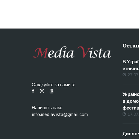
Остан
В Украї
етнічн
27.07
Слідкуйте за нами в:
Українс
відомо
Напишіть нам:
фестив
info.mediavista@gmail.com
17.07
Диплом