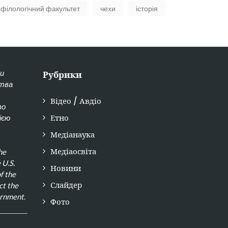
філологічний факультет
чехи
історія
ки
Рубрики
ства
Відео / Авдіо
во
Етно
ією
Медіанаука
Медіаосвіта
he
 U.S.
Новини
f the
Слайдер
ct the
ernment.
Фото