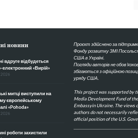
Проєкт здійснено за підтрим
ні новини
Фонду розвитку ЗМІ Посоль
США в Україні.
ні вдруге відбудеться
Погляди авторів не обов’язко
о-електронний «Вирій»
збігаються з офіційною позиц
.2026
уряду США.
This project was supported by t
ькі митці виступили на
Media Development Fund of the
му європейському
Embassyin Ukraine. The views o
алі «Pohoda»
authors do not necessarily refle
.2026
official position of the U.S. Gov
ні роботи захистили