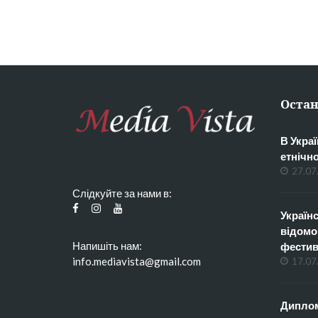
Остан
В Украї
етнічн
27.07
Слідкуйте за нами в:
Українс
відомо
Напишіть нам:
фестив
info.mediavista@gmail.com
17.07
Диплом