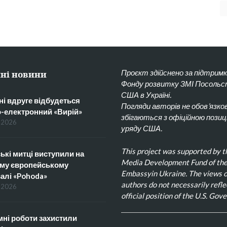
Проєкт здійснено за підтрим
ні новини
Фонду розвитку ЗМІ Посоль
США в Україні.
ні вдруге відбудеться
Погляди авторів не обов’язко
о-електронний «Вирій»
збігаються з офіційною позиц
.2026
уряду США.
This project was supported by t
ькі митці виступили на
Media Development Fund of the
му європейському
Embassyin Ukraine. The views o
алі «Pohoda»
authors do not necessarily refle
.2026
official position of the U.S. Gov
ні роботи захистили