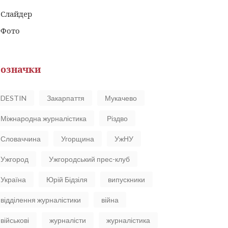
Слайдер
Фото
означки
DESTIN
Закарпаття
Мукачево
Міжнародна журналістика
Різдво
Словаччина
Угорщина
УжНУ
Ужгород
Ужгородський прес-клуб
Україна
Юрій Бідзіля
випускники
відділення журналістики
війна
військові
журналісти
журналістика