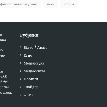
філологічний факультет
чехи
історія
ки
Рубрики
ства
Відео / Авдіо
во
Етно
ією
Медіанаука
Медіаосвіта
he
 U.S.
Новини
f the
Слайдер
ct the
ernment.
Фото