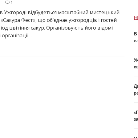
5
1
я в Ужгороді відбудеться масштабний мистецький
Н
«Сакура Фест», що об’єднає ужгородців і гостей
ріод цвітіння сакур. Організовують його відомі
В
 організації…
е
У
є
Д
р
«
з