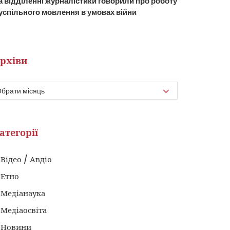
а відділенні журналістики говорили про роботу
успільного мовлення в умовах війни
рхіви
атегорії
Відео / Авдіо
Етно
Медіанаука
Медіаосвіта
Новини