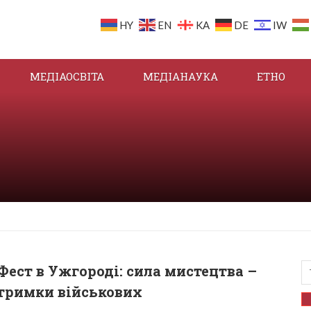
HY
EN
KA
DE
IW
МЕДІАОСВІТА
МЕДІАНАУКА
ЕТНО
Фест в Ужгороді: сила мистецтва –
тримки військових