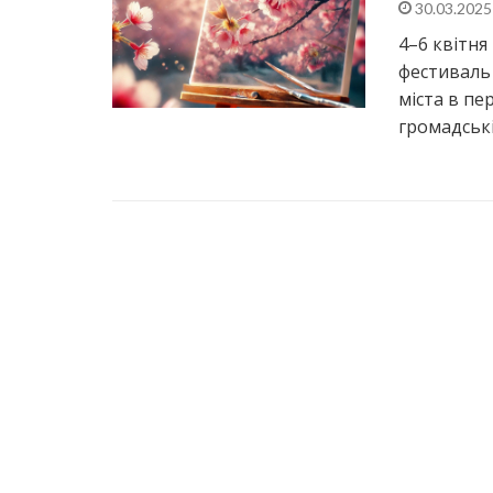
30.03.202
4–6 квітн
фестиваль 
міста в пе
громадські