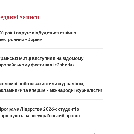
едавні записи
 Україні вдруге відбудеться етнічно-
лектронний «Вирій»
країнські митці виступили на відомому
вропейському фестивалі «Pohoda»
ипломні роботи захистили журналісти,
екламники та вперше – міжнародні журналісти!
Програма Лідерства 2026»: студентів
апрошують на всеукраїнський проєкт