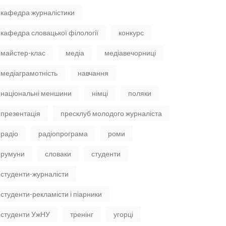
кафедра журналістики
кафедра словацької філології
конкурс
майстер-клас
медіа
медіавечорниці
медіаграмотність
навчання
національні меншини
німці
поляки
презентація
пресклуб молодого журналіста
радіо
радіопрограма
роми
румуни
словаки
студенти
студенти-журналісти
студенти-рекламісти і піарники
студенти УжНУ
тренінг
угорці