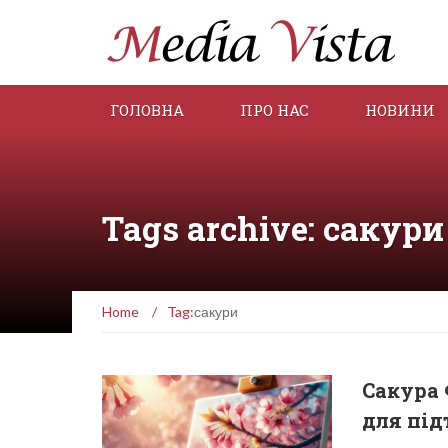
ГОЛОВНА
ПРО НАС
НОВИНИ
Tags archive: сакури
Home
/
Tag:
сакури
Сакура 
для під