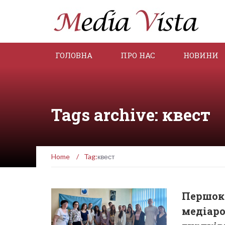
ГОЛОВНА
ПРО НАС
НОВИНИ
Tags archive: квест
Home
/
Tag:
квест
Першок
медіаро