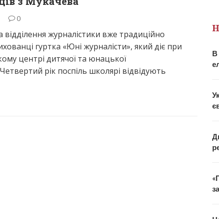
ців з Мукачева
6
0
Н
а відділення журналістики вже традиційно
ихованці гуртка «Юні журналісти», який діє при
В
ому центрі дитячої та юнацької
е
 Четвертий рік поспіль школярі відвідують
У
є
Д
р
«
з