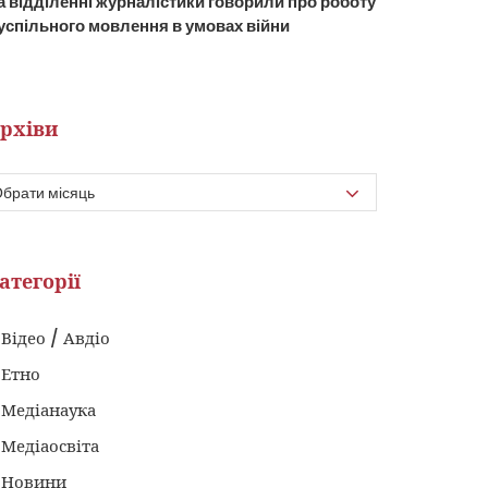
а відділенні журналістики говорили про роботу
успільного мовлення в умовах війни
рхіви
атегорії
Відео / Авдіо
Етно
Медіанаука
Медіаосвіта
Новини