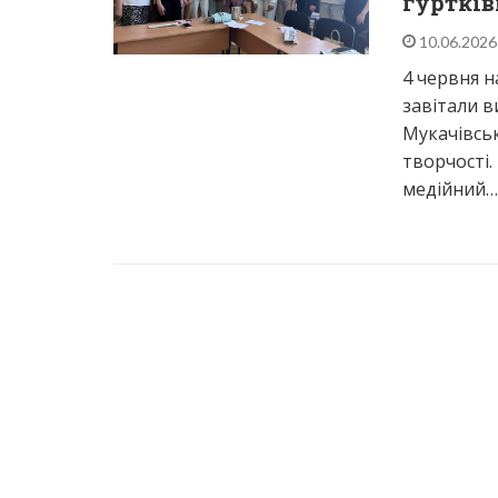
гуртків
10.06.202
4 червня н
завітали в
Мукачівськ
творчості.
медійний…