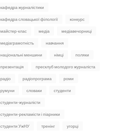
кафедра журналістики
кафедра словацької філології
конкурс
майстер-клас
медіа
медіавечорниці
медіаграмотність
навчання
національні меншини
німці
поляки
презентація
пресклуб молодого журналіста
радіо
радіопрограма
роми
румуни
словаки
студенти
студенти-журналісти
студенти-рекламісти і піарники
студенти УжНУ
тренінг
угорці