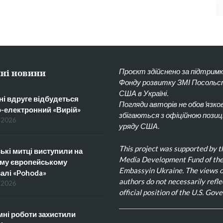
Проєкт здійснено за підтрим
ні новини
Фонду розвитку ЗМІ Посоль
США в Україні.
ні вдруге відбудеться
Погляди авторів не обов’язко
о-електронний «Вирій»
збігаються з офіційною позиц
.2026
уряду США.
This project was supported by t
ькі митці виступили на
Media Development Fund of the
му європейському
Embassyin Ukraine. The views o
алі «Pohoda»
authors do not necessarily refle
.2026
official position of the U.S. Gov
ні роботи захистили