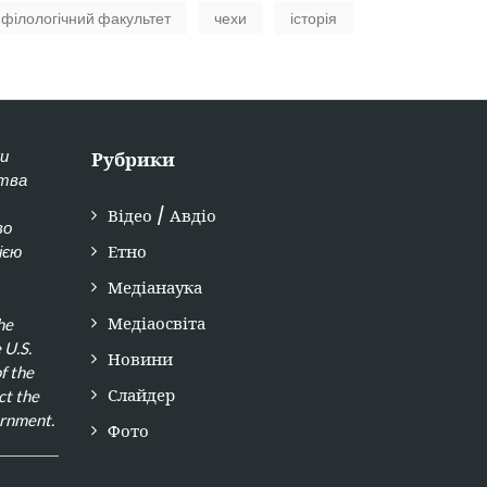
філологічний факультет
чехи
історія
ки
Рубрики
ства
Відео / Авдіо
во
Етно
ією
Медіанаука
Медіаосвіта
he
 U.S.
Новини
f the
Слайдер
ct the
ernment.
Фото