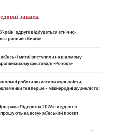
едавні записи
 Україні вдруге відбудеться етнічно-
лектронний «Вирій»
країнські митці виступили на відомому
вропейському фестивалі «Pohoda»
ипломні роботи захистили журналісти,
екламники та вперше – міжнародні журналісти!
Програма Лідерства 2026»: студентів
апрошують на всеукраїнський проєкт