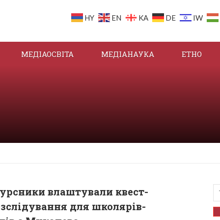
HY
EN
KA
DE
IW
МЕДІАОСВІТА
МЕДІАНАУКА
ЕТНО
урсники влаштували квест-
зслідування для школярів-