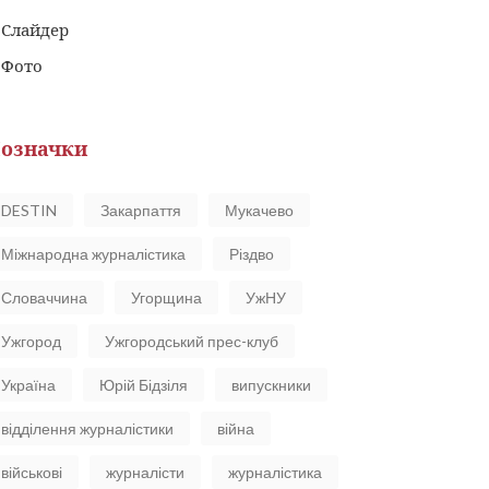
Слайдер
Фото
означки
DESTIN
Закарпаття
Мукачево
Міжнародна журналістика
Різдво
Словаччина
Угорщина
УжНУ
Ужгород
Ужгородський прес-клуб
Україна
Юрій Бідзіля
випускники
відділення журналістики
війна
військові
журналісти
журналістика