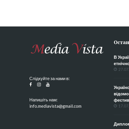
Остан
В Украї
етнічн
27.07
Слідкуйте за нами в:
Українс
відомо
Напишіть нам:
фестив
info.mediavista@gmail.com
17.07
Диплом