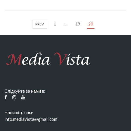
1
…
19
20
PREV
Слідкуйте за нами в:
Напишіть нам:
info.mediavista@gmail.com